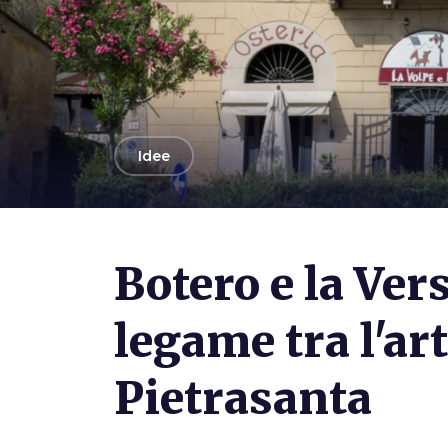
arrow_back
Idee
Photo ©
Alessandro Farese
Botero e la Versi
legame tra l'art
Pietrasanta