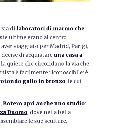
 sia di
laboratori di marmo che
este ultime erano al centro
o aver viaggiato per Madrid, Parigi,
a decise di acquistare
una casa a
e la quiete che circondano la via che
artista è facilmente riconoscibile: è
rotondo gallo in bronzo
, le cui
o
,
Botero aprì anche uno studio
:
zza Duomo
, dove nella bella
assemblare le sue sculture.