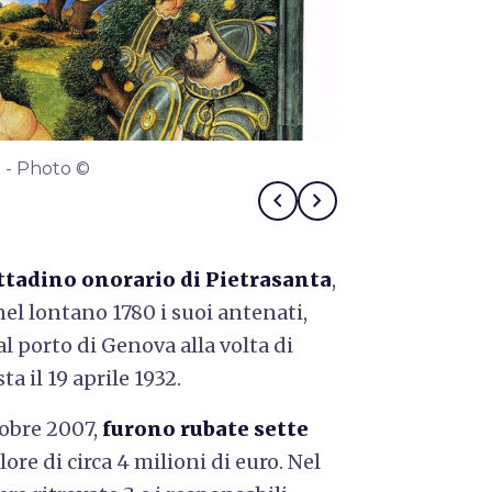
a) - Photo ©
La porta dell'I
chevron_left
chevron_right
ttadino onorario di Pietrasanta
,
 nel lontano 1780 i suoi antenati,
l porto di Genova alla volta di
a il 19 aprile 1932.
tobre 2007,
furono rubate sette
ore di circa 4 milioni di euro. Nel