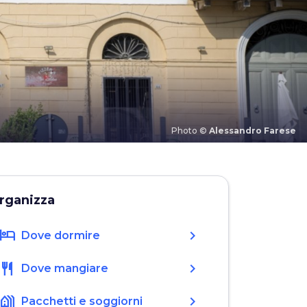
Photo ©
Alessandro Farese
rganizza
hotel
chevron_right
Dove dormire
restaurant
chevron_right
Dove mangiare
holiday_village
chevron_right
Pacchetti e soggiorni