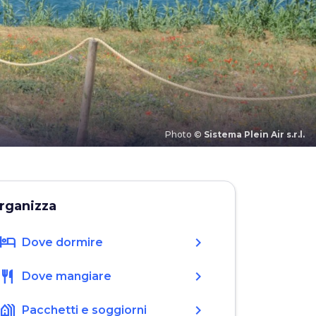
Photo ©
Sistema Plein Air s.r.l.
rganizza
hotel
chevron_right
Dove dormire
restaurant
chevron_right
Dove mangiare
holiday_village
chevron_right
Pacchetti e soggiorni