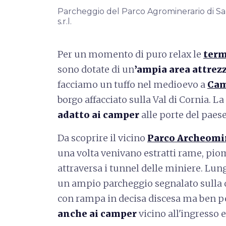
Parcheggio del Parco Agrominerario di San 
s.r.l.
Per un momento di puro relax le
term
sono dotate di un
’ampia area attrez
facciamo un tuffo nel medioevo a
Cam
borgo affacciato sulla Val di Cornia. L
adatto ai camper
alle porte del paese
Da scoprire il vicino
Parco Archeomin
una volta venivano estratti rame, pio
attraversa i tunnel delle miniere. Lungo
un ampio parcheggio segnalato sulla d
con rampa in decisa discesa ma ben p
anche ai camper
vicino all'ingresso e