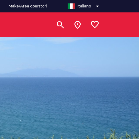
arrow_drop_down
Make/Area operatori
Italiano
search
location_on
favorite