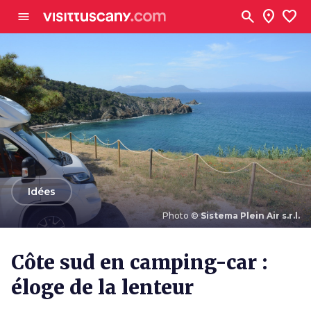
Aller au contenu principal
search
location_on
favorite
menu
arrow_back
Idées
Photo ©
Sistema Plein Air s.r.l.
Photo ©
Sistema Plein Air s.r.l.
Côte sud en camping-car :
éloge de la lenteur