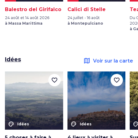
Balestro del Girifalco
Calici di Stelle
Te
24 août et 14 août 2026
24 juillet - 16 août
Du 
à Massa Marittima
à Montepulciano
202
à G
Idées
map
Voir sur la carte
favorite_border
favorite_border
color_lens
color_lens
color_le
Idées
Idées
5 choses à faire à
4 lieux à visiter à
Sur