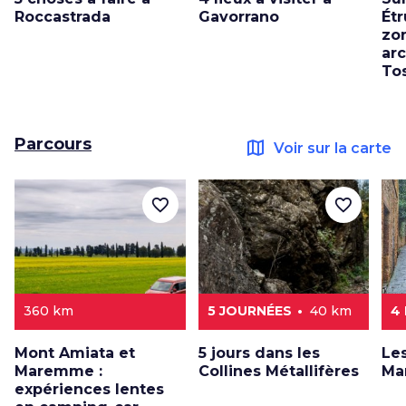
Roccastrada
Gavorrano
Ét
zo
ar
To
Parcours
map
Voir sur la carte
favorite_border
favorite_border
360 km
5 JOURNÉES
40 km
4
Mont Amiata et
5 jours dans les
Le
Maremme :
Collines Métallifères
Ma
expériences lentes