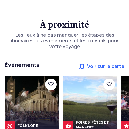
À proximité
Les lieux à ne pas manquer, les étapes des
itinéraires, les événements et les conseils pour
votre voyage
Évènements
map
Voir sur la carte
favorite_border
favorite_border
FOIRES, FÊTES ET
shopping_basket
sta
FOLKLORE
MARCHÉS