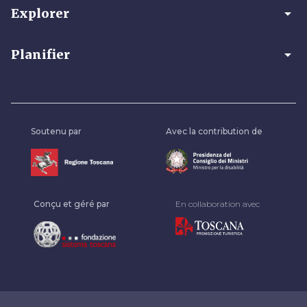
arrow_drop_down
Explorer
arrow_drop_down
Planifier
Soutenu par
Avec la contribution de
Conçu et géré par
En collaboration avec