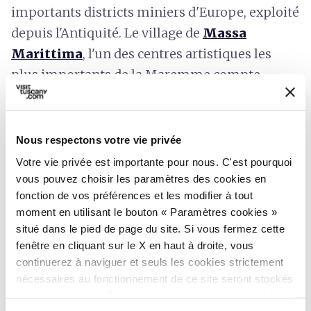
importants districts miniers d'Europe, exploité
depuis l'Antiquité. Le village de
Massa
Marittima
, l'un des centres artistiques les
plus importants de la Maremme compte
parmi les communes incluses dans le parc.
La visite ne peut commencer qu'à partir de la
pittoresque place centrale, dominée par le
Nous respectons votre vie privée
Palais épiscopal, l'Hôtel de ville avec la
Votre vie privée est importante pour nous. C'est pourquoi
Tour Bargello et le Palais prétorien avec sa
vous pouvez choisir les paramètres des cookies en
fonction de vos préférences et les modifier à tout
façade ornée des armoiries nobles des
moment en utilisant le bouton « Paramètres cookies »
podestats, où vous trouverez le musée
situé dans le pied de page du site. Si vous fermez cette
archéologique et l'office du tourisme
. Après
fenêtre en cliquant sur le X en haut à droite, vous
un petit détour auprès du siège de la Route du
continuerez à naviguer et seuls les cookies strictement
nécessaires au fonctionnement de ce site seront stockés
vin Monteregio de Massa Marittima, situé à
sur votre appareil. Pour tous les autres types de cookies,
quelques pas de la place, la promenade dans le