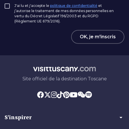
J'ai lu et j'accepte le
politique de confidentialité
et
j’autorise le traitement de mes données personnelles en
vertu du Décret Législatif 196/2003 et du RGPD
(Règlement UE 679/2016).
OK, je m'inscris
Site officiel de la destination Toscane
arrow_drop_down
S'inspirer