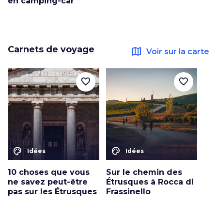
en camping-car
Carnets de voyage
map
Voir sur la carte
favorite_border
favorite_border
color_lens
color_lens
Idées
Idées
10 choses que vous
Sur le chemin des
ne savez peut-être
Étrusques à Rocca di
pas sur les Étrusques
Frassinello