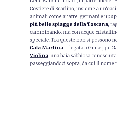
Delle Bandite, infatti, fa parte anche l
Costiere di Scarlino, insieme a un’oas
animali come anatre, germani e upupe
più belle spiagge della Toscana
, r
camminando, ma con acque cristalline
speciale. Tra queste non si possono
Cala Martina
– legata a Giuseppe Gar
Violina
, una baia sabbiosa conosciuta
passeggiandoci sopra, da cui il nome p