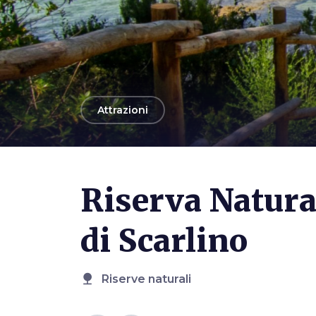
arrow_back
Attrazioni
Photo ©
Federico Neri - AdobeStock
Riserva Natura
di Scarlino
nature
Riserve naturali