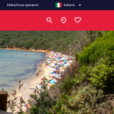
arrow_drop_down
Make/Area operatori
Italiano
search
location_on
favorite