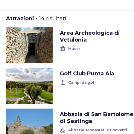
Attrazioni •
14 risultati
Area Archeologica di
Vetulonia
account_balance
Musei
Golf Club Punta Ala
golf_course
Campi da golf
Abbazia di San Bartolome
di Sestinga
church
Abbazie, Monasteri e Conventi