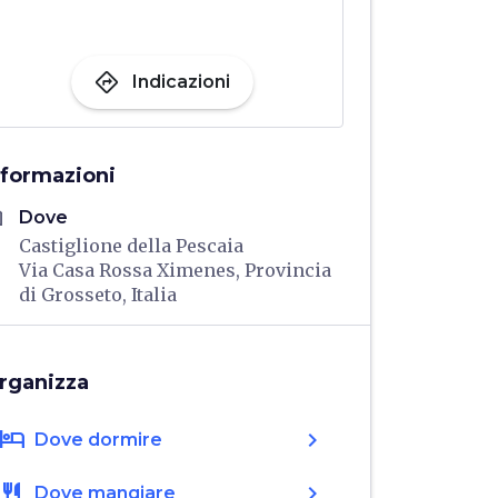
directions
Indicazioni
nformazioni
me
Dove
Castiglione della Pescaia
Via Casa Rossa Ximenes, Provincia
di Grosseto, Italia
rganizza
hotel
chevron_right
Dove dormire
restaurant
chevron_right
Dove mangiare