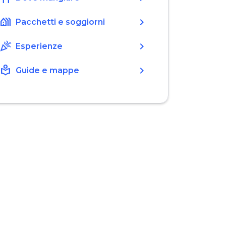
holiday_village
chevron_right
Pacchetti e soggiorni
celebration
chevron_right
Esperienze
local_library
chevron_right
Guide e mappe