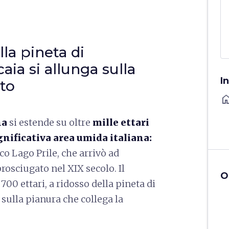
lla pineta di
aia si allunga sulla
I
eto
ho
na
si estende su oltre
mille ettari
gnificativa area umida italiana:
co Lago Prile, che arrivò ad
rosciugato nel XIX secolo. Il
O
 700 ettari, a ridosso della pineta di
 sulla pianura che collega la