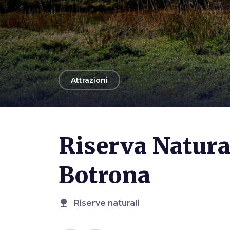
arrow_back
Attrazioni
Photo ©
Franco Vannini
Riserva Natura
Botrona
nature
Riserve naturali