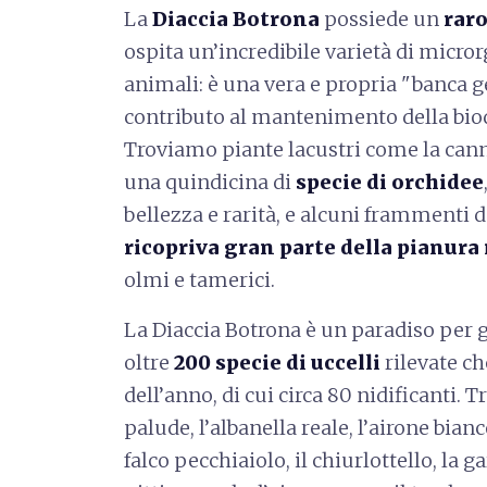
La
Diaccia Botrona
possiede un
raro
ospita un’incredibile varietà di micror
animali: è una vera e propria "banca 
contributo al mantenimento della biod
Troviamo piante lacustri come la cannu
una quindicina di
specie di orchidee
bellezza e rarità, e alcuni frammenti 
ricopriva gran parte della pianu
olmi e tamerici.
La Diaccia Botrona è un paradiso per 
oltre
200 specie di uccelli
rilevate ch
dell’anno, di cui circa 80 nidificanti. T
palude, l’albanella reale, l’airone bianco
falco pecchiaiolo, il chiurlottello, la ga