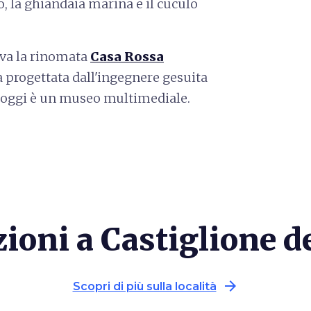
so, la ghiandaia marina e il cuculo
rova la rinomata
Casa Rossa
 progettata dall'ingegnere gesuita
 oggi è un museo multimediale.
zioni a Castiglione d
arrow_forward
Scopri di più sulla località