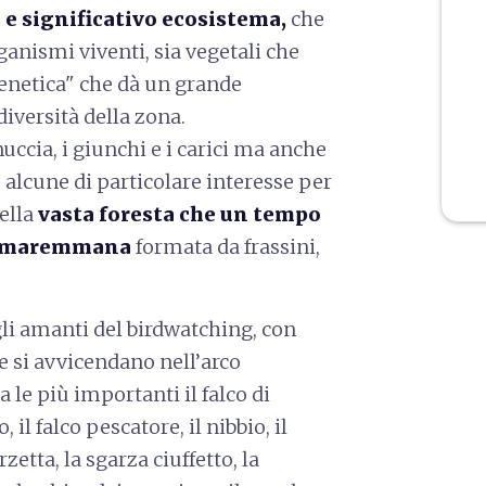
 e significativo ecosistema,
che
ganismi viventi, sia vegetali che
genetica" che dà un grande
iversità della zona.
ccia, i giunchi e i carici ma anche
, alcune di particolare interesse per
della
vasta foresta che un tempo
ra maremmana
formata da frassini,
gli amanti del birdwatching, con
e si avvicendano nell’arco
ra le più importanti il falco di
, il falco pescatore, il nibbio, il
rzetta, la sgarza ciuffetto, la