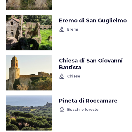
Eremo di San Guglielmo
church
Eremi
Chiesa di San Giovanni
Battista
church
Chiese
Pineta di Roccamare
nature
Boschi e foreste