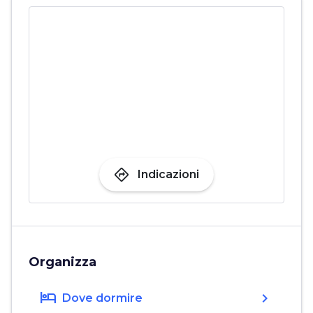
directions
Indicazioni
Organizza
hotel
chevron_right
Dove dormire