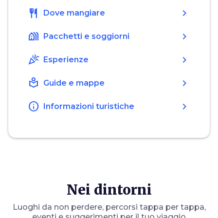
restaurant
chevron_right
Dove mangiare
holiday_village
chevron_right
Pacchetti e soggiorni
celebration
chevron_right
Esperienze
local_library
chevron_right
Guide e mappe
info
chevron_right
Informazioni turistiche
Nei dintorni
Luoghi da non perdere, percorsi tappa per tappa,
eventi e suggerimenti per il tuo viaggio