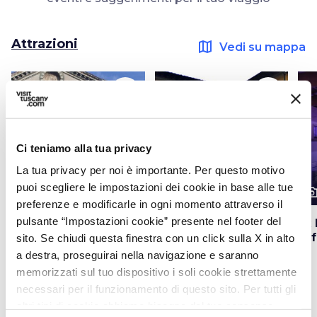
Attrazioni
map
Vedi su mappa
favorite_border
favorite_border
Ci teniamo alla tua privacy
La tua privacy per noi è importante. Per questo motivo
puoi scegliere le impostazioni dei cookie in base alle tue
photo_camera
photo_camera
photo_cam
Attrazioni
Attrazioni
preferenze e modificarle in ogni momento attraverso il
pulsante “Impostazioni cookie” presente nel footer del
Chiesa di San
Palazzo Comunale di
Ex 
Francesco a Prato
Prato
Aff
sito. Se chiudi questa finestra con un click sulla X in alto
a destra, proseguirai nella navigazione e saranno
memorizzati sul tuo dispositivo i soli cookie strettamente
necessari per il funzionamento di questo sito. Per tutti gli
altri tipi di cookie abbiamo bisogno del tuo consenso.
Eventi
map
Vedi su mappa