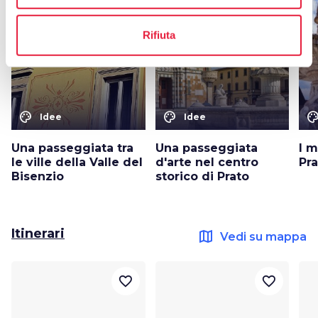
favorite_border
favorite_border
Rifiuta
color_lens
color_lens
color_le
Idee
Idee
Una passeggiata tra
Una passeggiata
I m
le ville della Valle del
d'arte nel centro
Pr
Bisenzio
storico di Prato
Itinerari
map
Vedi su mappa
favorite_border
favorite_border