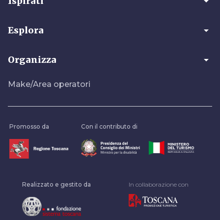
arrow_drop_down
Ispirati
arrow_drop_down
Esplora
arrow_drop_down
Organizza
Make/Area operatori
Promosso da
Con il contributo di
Realizzato e gestito da
In collaborazione con