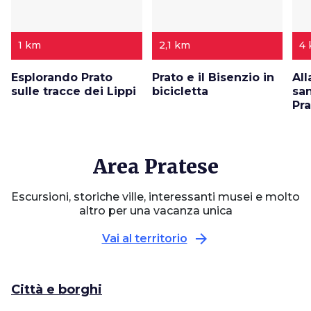
1 km
2,1 km
4
Esplorando Prato
Prato e il Bisenzio in
All
sulle tracce dei Lippi
bicicletta
san
Pr
Area Pratese
Escursioni, storiche ville, interessanti musei e molto
altro per una vacanza unica
arrow_forward
Vai al territorio
Città e borghi