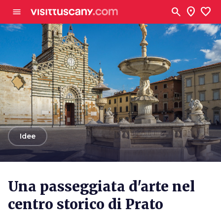
Vai al contenuto principale
search
location_on
favorite
menu
arrow_back
Idee
Una passeggiata d'arte nel
centro storico di Prato