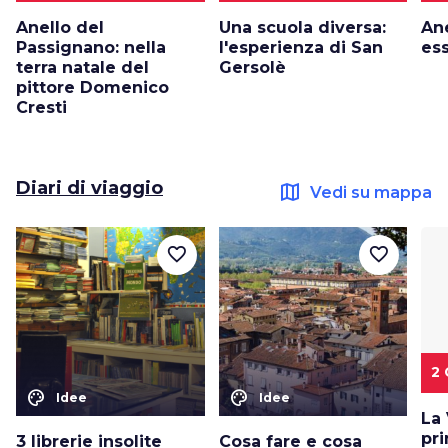
Anello del
Una scuola diversa:
Ane
Passignano: nella
l'esperienza di San
es
terra natale del
Gersolè
pittore Domenico
Cresti
Diari di viaggio
map
Vedi su mappa
favorite_border
favorite_border
2 
color_lens
color_lens
Idee
Idee
La 
pri
3 librerie insolite
Cosa fare e cosa