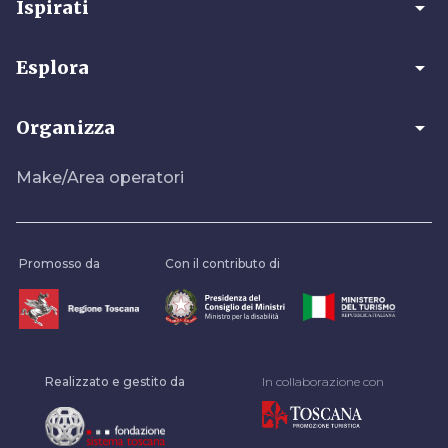
arrow_drop_down
Ispirati
arrow_drop_down
Esplora
arrow_drop_down
Organizza
Make/Area operatori
Promosso da
Con il contributo di
Realizzato e gestito da
In collaborazione con