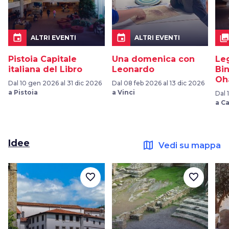
event
event
collection
ALTRI EVENTI
ALTRI EVENTI
Pistoia Capitale
Una domenica con
Le
italiana del Libro
Leonardo
Bi
Oh
Dal 10 gen 2026 al 31 dic 2026
Dal 08 feb 2026 al 13 dic 2026
a Pistoia
a Vinci
Dal 
a C
Idee
map
Vedi su mappa
favorite_border
favorite_border