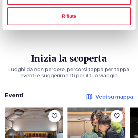
celebration
chevron_right
Esperienze
Rifiuta
Inizia la scoperta
Luoghi da non perdere, percorsi tappa per tappa,
eventi e suggerimenti per il tuo viaggio
Eventi
map
Vedi su mappa
favorite_border
favorite_border