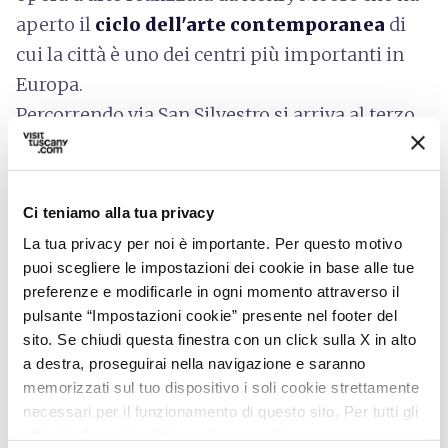
aperto il
ciclo dell'arte contemporanea
di
cui la città è uno dei centri più importanti in
Europa.
Percorrendo via San Silvestro si arriva al terzo
dei cinque santuari mariani della città dedicato
alla
Madonna del Giglio
e infine a
Piazza
Mercatale,
una delle piazze medievali più
Ci teniamo alla tua privacy
grandi d'Europa
e vero cuore della città.
La tua privacy per noi è importante. Per questo motivo
puoi scegliere le impostazioni dei cookie in base alle tue
preferenze e modificarle in ogni momento attraverso il
pulsante “Impostazioni cookie” presente nel footer del
sito. Se chiudi questa finestra con un click sulla X in alto
a destra, proseguirai nella navigazione e saranno
memorizzati sul tuo dispositivo i soli cookie strettamente
necessari per il funzionamento di questo sito. Per tutti gli
altri tipi di cookie abbiamo bisogno del tuo consenso.