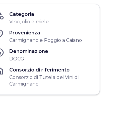
gory
Categoria
Vino, olio e miele
ace
Provenienza
Carmignano e Poggio a Caiano
ars
Denominazione
DOCG
me
Consorzio di riferimento
Consorzio di Tutela dei Vini di
Carmignano