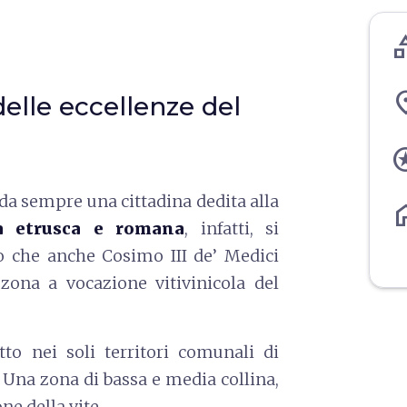
cate
pl
delle eccellenze del
st
è da sempre una cittadina dedita alla
ho
a etrusca e romana
, infatti, si
to che anche Cosimo III de’ Medici
zona a vocazione vitivinicola del
to nei soli territori comunali di
. Una zona di bassa e media collina,
ne della vite.