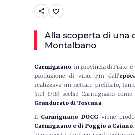
share
favorite_border
Alla scoperta di una 
Montalbano
Carmignano
, in provincia di Prato, 
produzione di vino. Fin dall'
epoc
realizzava un nettare prelibato, tan
(nel 1716) scelse Carmignano come 
Granducato di Toscana
.
Il
Carmignano DOCG
viene prodot
Carmignano e di Poggio a Caiano
ben esposta, che favorisce la coltivazio