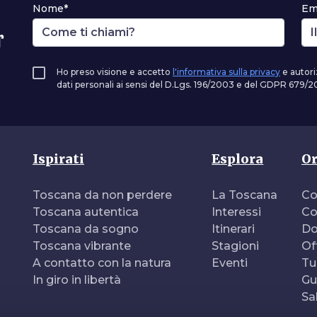
Nome*
Em
r
Ho preso visione e accetto
l'informativa sulla privacy
e autori
dati personali ai sensi del D.Lgs. 196/2003 e del GDPR 679/20
Ispirati
Esplora
Or
Toscana da non perdere
La Toscana
Co
Toscana autentica
Interessi
Co
Toscana da sogno
Itinerari
Do
Toscana vibrante
Stagioni
Of
A contatto con la natura
Eventi
Tu
In giro in libertà
Gu
Sa