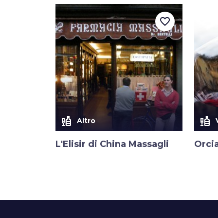
favorite_border
liquor
liquor
Altro
L'Elisir di China Massagli
Orci