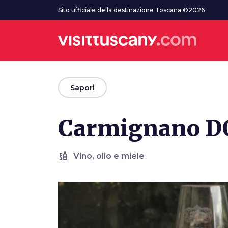
Vai al contenuto principale
Sito ufficiale della destinazione Toscana ©2026
arrow_back
Sapori
Carmignano 
liquor
Vino, olio e miele