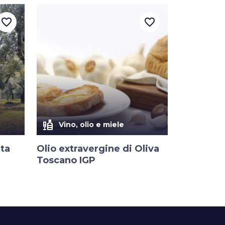
favorite_border
favorite_border
liquor
Vino, olio e miele
eta
Olio extravergine di Oliva
Toscano IGP