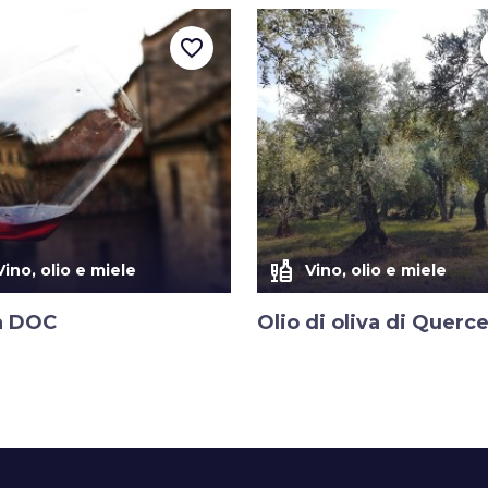
favorite_border
liquor
Vino, olio e miele
Vino, olio e miele
a DOC
Olio di oliva di Querc