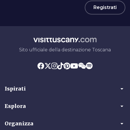
Registrati
Sito ufficiale della destinazione Toscana
arrow_drop_down
Ispirati
arrow_drop_down
Esplora
arrow_drop_down
Organizza