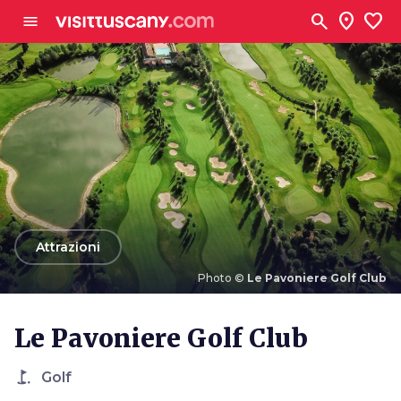
Vai al contenuto principale
search
location_on
favorite
menu
arrow_back
Attrazioni
Photo ©
Le Pavoniere Golf Club
Photo ©
Le Pavoniere Golf Club
Le Pavoniere Golf Club
golf_course
Golf