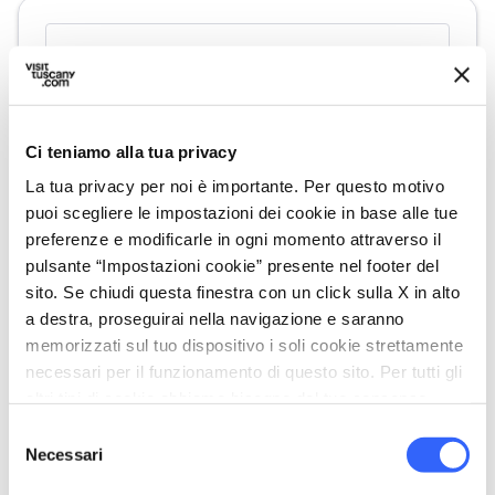
Ci teniamo alla tua privacy
La tua privacy per noi è importante. Per questo motivo
puoi scegliere le impostazioni dei cookie in base alle tue
preferenze e modificarle in ogni momento attraverso il
pulsante “Impostazioni cookie” presente nel footer del
directions
Indicazioni
sito. Se chiudi questa finestra con un click sulla X in alto
a destra, proseguirai nella navigazione e saranno
memorizzati sul tuo dispositivo i soli cookie strettamente
necessari per il funzionamento di questo sito. Per tutti gli
Informazioni
altri tipi di cookie abbiamo bisogno del tuo consenso.
home
Dove
Selezione
Le Pavoniere Golf Club
Necessari
del
Via Traversa Il Crocifisso, 24, 59100
consenso