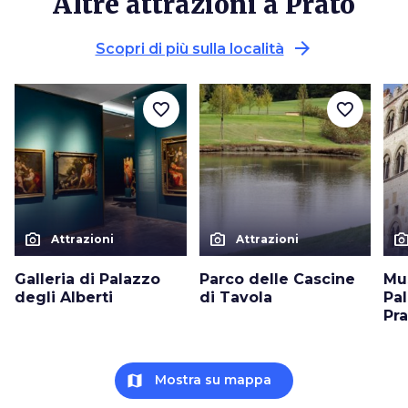
Altre attrazioni a Prato
arrow_forward
Scopri di più sulla località
favorite_border
favorite_border
photo_camera
photo_camera
photo_cam
Attrazioni
Attrazioni
Galleria di Palazzo
Parco delle Cascine
Mu
degli Alberti
di Tavola
Pal
Pr
map
Mostra su mappa