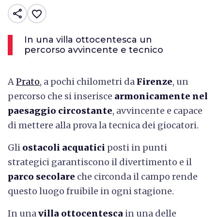
share
favorite_border
In una villa ottocentesca un
percorso avvincente e tecnico
A
Prato
, a pochi chilometri da
Firenze
, un
percorso che si inserisce
armonicamente nel
paesaggio circostante
, avvincente e capace
di mettere alla prova la tecnica dei giocatori.
Gli
ostacoli acquatici
posti in punti
strategici garantiscono il divertimento e il
parco secolare
che circonda il campo rende
questo luogo fruibile in ogni stagione.
In una
villa ottocentesca
in una delle