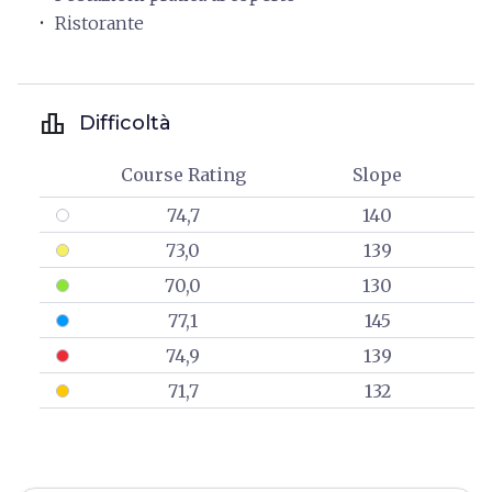
Ristorante
leaderboard
Difficoltà
Course Rating
Slope
74,7
140
73,0
139
70,0
130
77,1
145
74,9
139
71,7
132