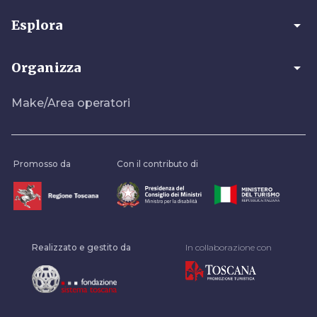
arrow_drop_down
Esplora
arrow_drop_down
Organizza
Make/Area operatori
Promosso da
Con il contributo di
Realizzato e gestito da
In collaborazione con