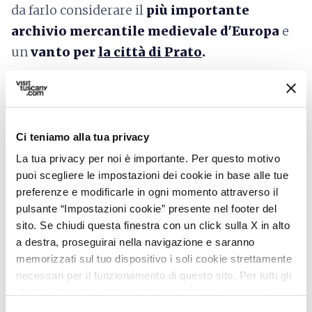
da farlo considerare il
più importante
archivio mercantile medievale d'Europa
e
un
van
to per
la città di Prato
.
Ci teniamo alla tua privacy
La tua privacy per noi è importante. Per questo motivo
puoi scegliere le impostazioni dei cookie in base alle tue
preferenze e modificarle in ogni momento attraverso il
pulsante “Impostazioni cookie” presente nel footer del
sito. Se chiudi questa finestra con un click sulla X in alto
a destra, proseguirai nella navigazione e saranno
memorizzati sul tuo dispositivo i soli cookie strettamente
necessari per il funzionamento di questo sito. Per tutti gli
altri tipi di cookie abbiamo bisogno del tuo consenso.
directions
Indicazioni