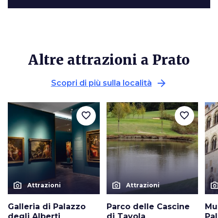
Altre attrazioni a Prato
arrow_forward
Scopri di più sulla località
favorite_border
favorite_border
photo_camera
photo_camera
photo_cam
Attrazioni
Attrazioni
Galleria di Palazzo
Parco delle Cascine
Mu
degli Alberti
di Tavola
Pal