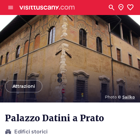
Vai al contenuto principale
search
location_on
favorite
menu
arrow_back
Attrazioni
Photo ©
Sailko
Photo ©
Sailko
Palazzo Datini a Prato
castle
Edifici storici