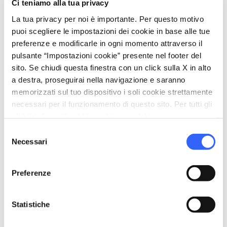
Ci teniamo alla tua privacy
Firenze, è coperto di boschi e sulla vetta, che si
La tua privacy per noi è importante. Per questo motivo
conquista dopo una bella passeggiata o su una
puoi scegliere le impostazioni dei cookie in base alle tue
comoda strada, sorge dal
1233
il
Santuario di
preferenze e modificarle in ogni momento attraverso il
Monte Senario
.
pulsante “Impostazioni cookie” presente nel footer del
Come Vallombrosa anche questo luogo fu
sito. Se chiudi questa finestra con un click sulla X in alto
a destra, proseguirai nella navigazione e saranno
ispiratore della nascita di un ordine, quello dei
memorizzati sul tuo dispositivo i soli cookie strettamente
Servi di Maria, che ancora oggi vivono in
necessari per il funzionamento di questo sito. Per tutti gli
questo luogo austero ma ricco di opere d’arte e
altri tipi di cookie abbiamo bisogno del tuo consenso.
ambienti suggestivi, come la chiesa barocca.
Selezione
Necessari
Il convento, che si trova nel comune di Vaglia a
del
consenso
pochi km da Firenze, è aperto all’ospitalità.
Preferenze
directions
Come arrivare
Statistiche
Convento di Montesenario, Via di Montesenario,