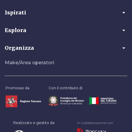
arrow_drop_down
Ispirati
arrow_drop_down
Esplora
arrow_drop_down
Organizza
Make/Area operatori
Promosso da
Con il contributo di
Realizzato e gestito da
In collaborazione con