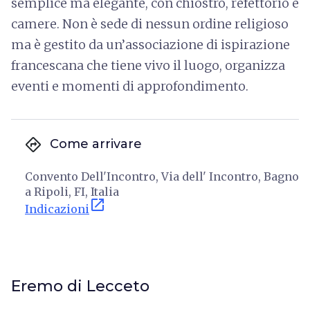
semplice ma elegante, con chiostro, refettorio e
camere. Non è sede di nessun ordine religioso
ma è gestito da un’associazione di ispirazione
francescana che tiene vivo il luogo, organizza
eventi e momenti di approfondimento.
directions
Come arrivare
Convento Dell'Incontro, Via dell' Incontro, Bagno
a Ripoli, FI, Italia
open_in_new
Indicazioni
Eremo di Lecceto