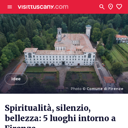
Vai al contenuto principale
search
location_on
favorite
menu
arrow_back
Idee
Photo ©
Comune di Firenze
Photo ©
Comune di Firenze
Spiritualità, silenzio,
bellezza: 5 luoghi intorno a