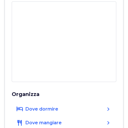
Organizza
hotel
chevron_right
Dove dormire
restaurant
chevron_right
Dove mangiare