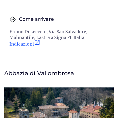
directions
Come arrivare
Eremo Di Lecceto, Via San Salvadore,
Malmantile, Lastra a Signa FI, Italia
open_in_new
Indicazioni
Abbazia di Vallombrosa