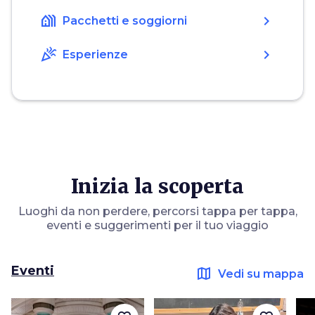
holiday_village
chevron_right
Pacchetti e soggiorni
celebration
chevron_right
Esperienze
Inizia la scoperta
Luoghi da non perdere, percorsi tappa per tappa,
eventi e suggerimenti per il tuo viaggio
Eventi
map
Vedi su mappa