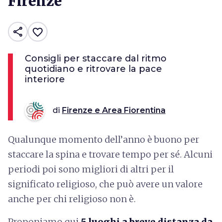
Firenze
share
favorite_border
Consigli per staccare dal ritmo
quotidiano e ritrovare la pace
interiore
di
Firenze e Area Fiorentina
Qualunque momento dell’anno è buono per
staccare la spina e trovare tempo per sé. Alcuni
periodi poi sono migliori di altri per il
significato religioso, che può avere un valore
anche per chi religioso non è.
Proponiamo qui
5 luoghi a breve distanza da