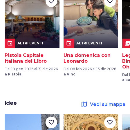
favorite_border
favorite_border
event
event
collection
ALTRI EVENTI
ALTRI EVENTI
Pistoia Capitale
Una domenica con
Le
italiana del Libro
Leonardo
Bi
Oh
Dal 10 gen 2026 al 31 dic 2026
Dal 08 feb 2026 al 13 dic 2026
a Pistoia
a Vinci
Dal 
a C
Idee
map
Vedi su mappa
favorite_border
favorite_border