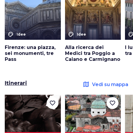
color_lens
color_lens
color_le
Idee
Idee
Firenze: una piazza,
Alla ricerca dei
I l
sei monumenti, tre
Medici tra Poggio a
tra
Pass
Caiano e Carmignano
Itinerari
map
Vedi su mappa
favorite_border
favorite_border