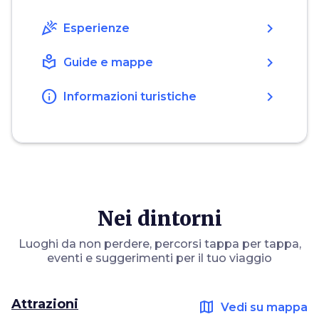
celebration
chevron_right
Esperienze
local_library
chevron_right
Guide e mappe
info
chevron_right
Informazioni turistiche
Nei dintorni
Luoghi da non perdere, percorsi tappa per tappa,
eventi e suggerimenti per il tuo viaggio
Attrazioni
map
Vedi su mappa