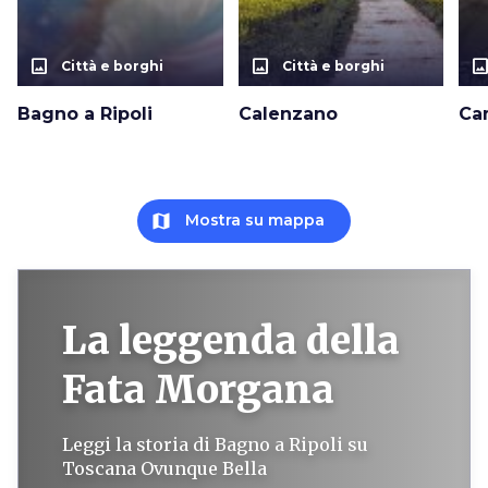
photo_size_select_actual
photo_size_select_actual
photo_size_select_a
Città e borghi
Città e borghi
Bagno a Ripoli
Calenzano
Ca
map
Mostra su mappa
La leggenda della
Fata Morgana
Leggi la storia di Bagno a Ripoli su
Toscana Ovunque Bella