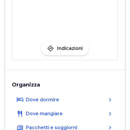
directions
Indicazioni
Organizza
hotel
chevron_right
Dove dormire
restaurant
chevron_right
Dove mangiare
holiday_village
chevron_right
Pacchetti e soggiorni