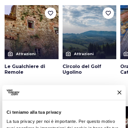
favorite_border
favorite_border
photo_camera
photo_camera
photo_cam
Attrazioni
Attrazioni
Le Gualchiere di
Circolo del Golf
Ora
Remole
Ugolino
Ca
Eventi
map
Vedi su mappa
Ci teniamo alla tua privacy
favorite_border
favorite_border
La tua privacy per noi è importante. Per questo motivo
puoi scegliere le impostazioni dei cookie in base alle tue