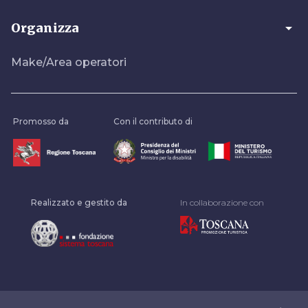
arrow_drop_down
Organizza
Make/Area operatori
Promosso da
Con il contributo di
Realizzato e gestito da
In collaborazione con