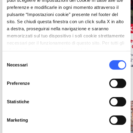
preferenze e modificarle in ogni momento attraverso il
pulsante “Impostazioni cookie” presente nel footer del
sito. Se chiudi questa finestra con un click sulla X in alto
event
a destra, proseguirai nella navigazione e saranno
ALTRI EVENTI
FOLKLORE
memorizzati sul tuo dispositivo i soli cookie strettamente
Cantine Aperte e
Giostra della Stella
Ri
necessari per il funzionamento di questo sito. Per tutti gli
Vigneti Aperti
di 
Dal 08 set 2026 al 13 set 2026
altri tipi di cookie abbiamo bisogno del tuo consenso.
a Bagno a Ripoli
Marzo - Dicembre
Vene
Selezione
a Greve in Chianti
202
Necessari
a B
del
consenso
Preferenze
Idee
map
Vedi su mappa
Statistiche
favorite_border
favorite_border
Marketing