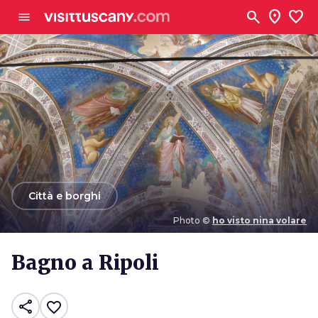
Vai al contenuto principale
search
location_on
favorite
menu
arrow_back
Città e borghi
Photo ©
ho visto nina volare
Photo ©
ho visto nina volare
Bagno a Ripoli
share
favorite_border