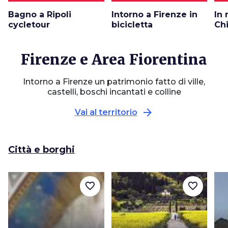
Bagno a Ripoli
Intorno a Firenze in
In 
cycletour
bicicletta
Ch
Firenze e Area Fiorentina
Intorno a Firenze un patrimonio fatto di ville,
castelli, boschi incantati e colline
arrow_forward
Vai al territorio
Città e borghi
favorite_border
favorite_border