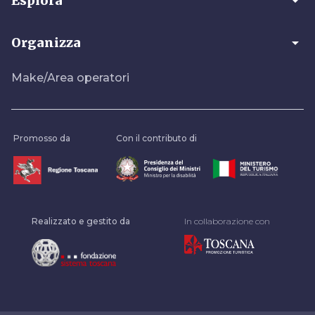
arrow_drop_down
Esplora
arrow_drop_down
Organizza
Make/Area operatori
Promosso da
Con il contributo di
Realizzato e gestito da
In collaborazione con