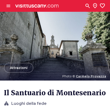
Vai al contenuto principale
search
location_on
favorite
menu
arrow_back
Attrazioni
Photo ©
Carmelo Provazza
Photo ©
Carmelo Provazza
Il Santuario di Montesenario
church
Luoghi della fede