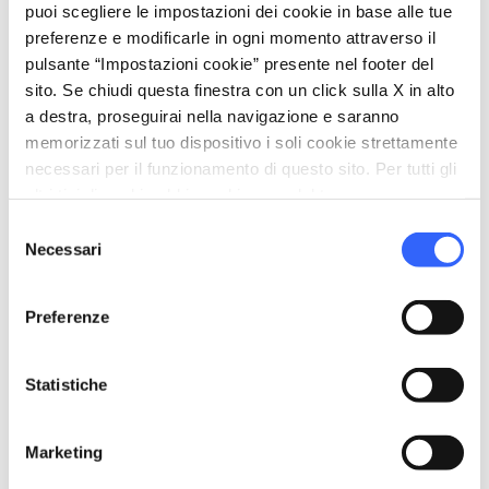
puoi scegliere le impostazioni dei cookie in base alle tue
preferenze e modificarle in ogni momento attraverso il
pulsante “Impostazioni cookie” presente nel footer del
sito. Se chiudi questa finestra con un click sulla X in alto
a destra, proseguirai nella navigazione e saranno
memorizzati sul tuo dispositivo i soli cookie strettamente
necessari per il funzionamento di questo sito. Per tutti gli
altri tipi di cookie abbiamo bisogno del tuo consenso.
Selezione
Necessari
del
consenso
Preferenze
directions
Indicazioni
Statistiche
Marketing
Informazioni