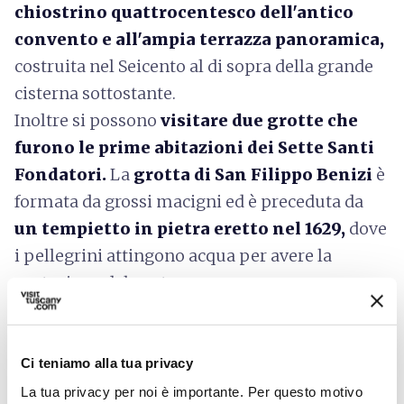
chiostrino quattrocentesco dell'antico
convento e all'ampia terrazza panoramica,
costruita nel Seicento al di sopra della grande
cisterna sottostante.
Inoltre si possono
visitare due grotte che
furono le prime abitazioni dei Sette Santi
Fondatori.
La
grotta di San Filippo Benizi
è
formata da grossi macigni ed è preceduta da
un tempietto in pietra eretto nel 1629,
dove
i pellegrini attingono acqua per avere la
protezione del santo.
La vicina grotta di
Sant'Alessio Falconieri,
morto nel 1310 all'età di 110 anni,
è un
piccolo antro, con una lapide che ricorda il
Ci teniamo alla tua privacy
santo.
La tua privacy per noi è importante. Per questo motivo