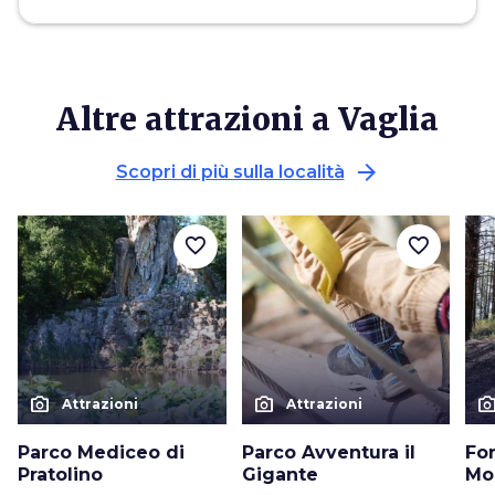
Altre attrazioni a Vaglia
arrow_forward
Scopri di più sulla località
favorite_border
favorite_border
photo_camera
photo_camera
photo_cam
Attrazioni
Attrazioni
Parco Mediceo di
Parco Avventura il
For
Pratolino
Gigante
Mo