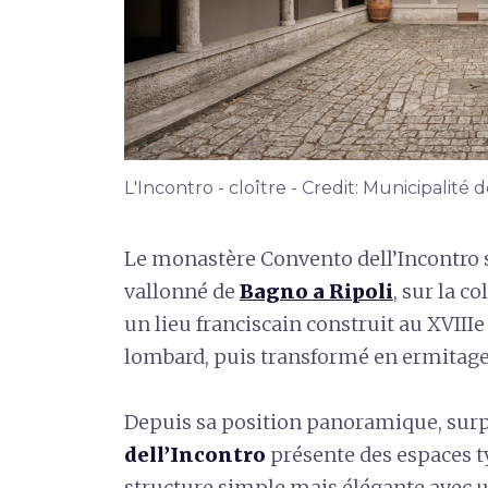
L'Incontro - cloître - Credit: Municipalité
Le monastère Convento dell’Incontro s
vallonné de
Bagno a Ripoli
, sur la c
un lieu franciscain construit au XVIIIe 
lombard, puis transformé en ermitage
Depuis sa position panoramique, sur
dell’Incontro
présente des espaces
structure simple mais élégante avec un