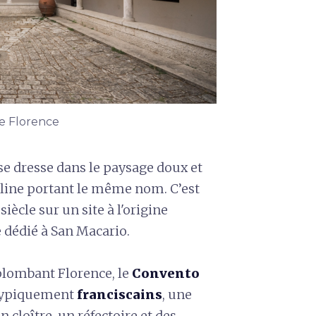
 de Florence
e dresse dans le paysage doux et
olline portant le même nom. C’est
siècle sur un site à l'origine
 dédié à San Macario.
plombant Florence, le
Convento
 typiquement
franciscains
, une
 cloître, un réfectoire et des