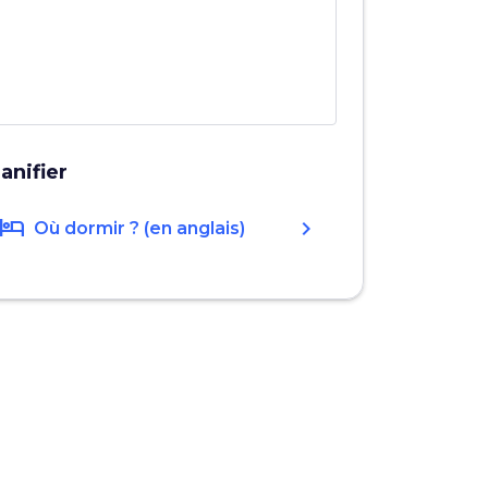
lanifier
hotel
chevron_right
Où dormir ? (en anglais)