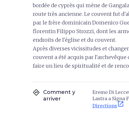
bordée de cyprès qui mène de Gangalan
route très ancienne. Le couvent fut d'
par le frère dominicain Domenico Guer
florentin Filippo Strozzi, dont les arm
endroits de l'église et du couvent.
Après diverses vicissitudes et changem
couvent a été acquis par l'archevêque 
faire un lieu de spiritualité et de renc
directions
Comment y
Eremo Di Leccet
arriver
Lastra a Signa FI
open_in_new
Directions