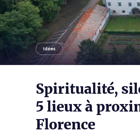
arrow_back
Idées
Photo ©
Municipalité de Florence
Spiritualité, si
5 lieux à proxi
Florence