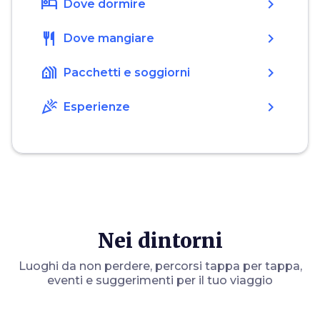
hotel
chevron_right
Dove dormire
restaurant
chevron_right
Dove mangiare
holiday_village
chevron_right
Pacchetti e soggiorni
celebration
chevron_right
Esperienze
Nei dintorni
Luoghi da non perdere, percorsi tappa per tappa,
eventi e suggerimenti per il tuo viaggio