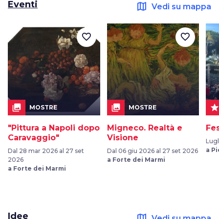
Eventi
map
Vedi su mappa
favorite_border
favorite_border
collections
collections
sta
MOSTRE
MOSTRE
"Pittura a Napoli dopo
Migneco. Realtà e
Fes
Caravaggio"
Visione
Lugl
a P
Dal 28 mar 2026 al 27 set
Dal 06 giu 2026 al 27 set 2026
2026
a Forte dei Marmi
a Forte dei Marmi
Idee
map
Vedi su mappa