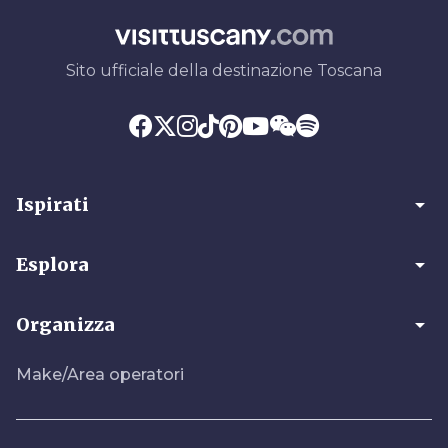
Sito ufficiale della destinazione Toscana
arrow_drop_down
Ispirati
arrow_drop_down
Esplora
arrow_drop_down
Organizza
Make/Area operatori