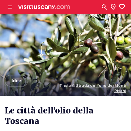
Vai al contenuto principale
search
location_on
favorite
menu
arrow_back
Idee
Photo ©
Strada dell'olio dei Monti
Pisani
Photo ©
Strada dell'olio dei Monti Pisani
Le città dell’olio della
Toscana