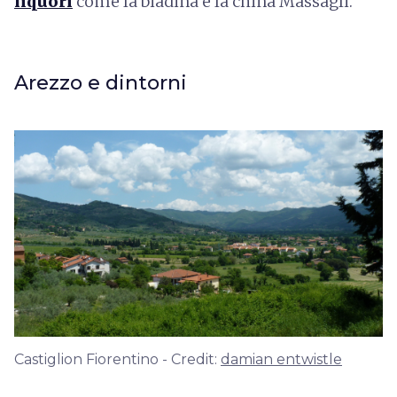
liquori
come la biadina e la china Massagli.
Arezzo e dintorni
Castiglion Fiorentino - Credit:
damian entwistle