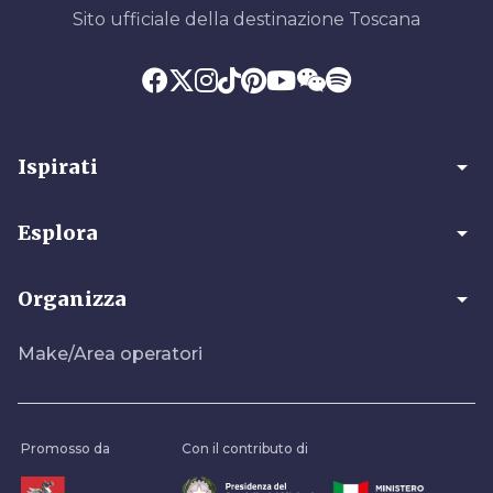
Sito ufficiale della destinazione Toscana
arrow_drop_down
Ispirati
arrow_drop_down
Esplora
arrow_drop_down
Organizza
Make/Area operatori
Promosso da
Con il contributo di