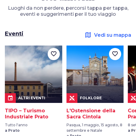
Luoghi da non perdere, percorsi tappa per tappa,
eventi e suggerimenti per il tuo viaggio
Eventi
map
Vedi su mappa
favorite_border
favorite_border
event
ALTRI EVENTI
FOLKLORE
TIPO – Turismo
L'Ostensione della
Cor
Industriale Prato
Sacra Cintola
Pr
Tutto l'anno
Pasqua, 1 maggio, 15 agosto, 8
8 s
a Prato
settembre e Natale
a P
a Prato