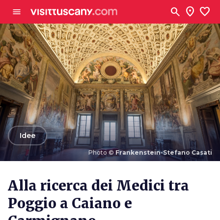
Vai al contenuto principale
search
location_on
favorite
menu
arrow_back
Idee
Photo ©
Frankenstein-Stefano Casati
Photo ©
Frankenstein-Stefano Casati
Alla ricerca dei Medici tra
Poggio a Caiano e