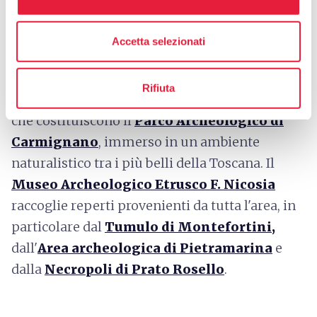
tipico esempio di struttura romanica, la cui
fondazione è attribuita alla contessa
Matilde
Accetta selezionati
di Canossa
.
Inoltre, sul territorio sono ancora ben
Rifiuta
conservate numerose testimonianze etrusche
che costituiscono il
Parco Archeologico di
Carmignano
, immerso in un ambiente
naturalistico tra i più belli della Toscana. Il
Museo Archeologico Etrusco F. Nicosia
raccoglie reperti provenienti da tutta l'area, in
particolare dal
Tumulo di Montefortini,
dall'
Area archeologica di Pietramarina
e
dalla
Necropoli di Prato Rosello
.