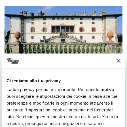
Villa La Ferdinanda
Ci teniamo alla tua privacy
La tua privacy per noi è importante. Per questo motivo
puoi scegliere le impostazioni dei cookie in base alle tue
A dominare il borgo di Artimino, parte del
preferenze e modificarle in ogni momento attraverso il
Comune di Carmignano, è la maestosa
Villa
pulsante “Impostazioni cookie” presente nel footer del
Medicea La Ferdinanda
, detta anche
dei
sito. Se chiudi questa finestra con un click sulla X in alto
Cento Camini
. La sua realizzazione venne
a destra, proseguirai nella navigazione e saranno