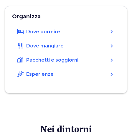
Organizza
hotel
chevron_right
Dove dormire
restaurant
chevron_right
Dove mangiare
holiday_village
chevron_right
Pacchetti e soggiorni
celebration
chevron_right
Esperienze
Nei dintorni