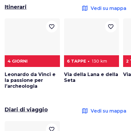
Itinerari
map
Vedi su mappa
favorite_border
favorite_border
4 GIORNI
6 TAPPE
130 km
2
Leonardo da Vinci e
Via della Lana e della
Vi
la passione per
Seta
l’archeologia
Diari di viaggio
map
Vedi su mappa
favorite_border