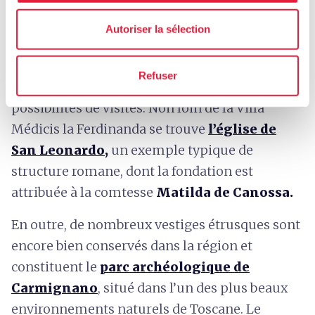
Parmi les bâtiments qui lui sont rattachés, on
Autoriser la sélection
trouve l’élégante structure
Paggeria
, qui abrite
aujourd’hui un hôtel.
Refuser
Artimino offre de nombreuses autres
possibilités de visites. Non loin de la Villa
Médicis la Ferdinanda se trouve
l’église de
San Leonardo
,
un exemple typique de
structure romane, dont la fondation est
attribuée à la comtesse
Matilda de Canossa.
En outre, de nombreux vestiges étrusques sont
encore bien conservés dans la région et
constituent le
parc archéologique de
Carmignano
, situé dans l’un des plus beaux
environnements naturels de Toscane. Le