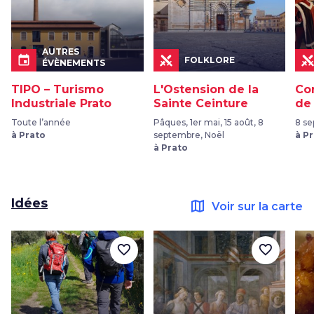
AUTRES
event
FOLKLORE
ÉVÈNEMENTS
TIPO – Turismo
L'Ostension de la
Co
Industriale Prato
Sainte Ceinture
de
Toute l’année
Pâques, 1er mai, 15 août, 8
8 s
à Prato
septembre, Noël
à P
à Prato
Idées
map
Voir sur la carte
favorite_border
favorite_border