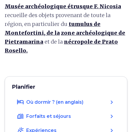
Musée archéologique étrusque F. Nicosia
recueille des objets provenant de toute la
région, en particulier du
tumulus de
Montefortini, de la
zone archéologique de
Pietramarina
et de la
nécropole de Prato
Rosello.
Planifier
hotel
chevron_right
Où dormir ? (en anglais)
holiday_village
chevron_right
Forfaits et séjours
celebration
chevron_right
Expériences