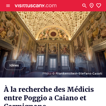
Aller au contenu principal
search
location_on
favorite
menu
arrow_back
Idées
Photo ©
Frankenstein-Stefano Casati
Photo ©
Frankenstein-Stefano Casati
À la recherche des Médicis
entre Poggio a Caiano et