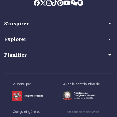
arrow_drop_down
S'inspirer
arrow_drop_down
Explorer
arrow_drop_down
Planifier
Soutenu par
Avec la contribution de
Conçu et géré par
En collaboration avec