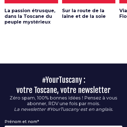
La passion étrusque,
Sur la route de la
Vi
dans la Toscane du
laine et de la soie
Fio
peuple mystérieux
#YourTuscany :
votre Toscane, votre newsletter
Zéro spam, 100% bonnes idées ! Pensez à vous
abonner, RDV une fois par mois.
La newsletter #YourTuscany est en anglais.
Prénom et nom*