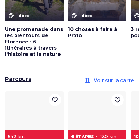
color_lens
color_lens
color_le
Idées
Idées
Une promenade dans
10 choses à faire à
3 
les alentours de
Prato
pou
Florence : 6
itinéraires à travers
l'histoire et la nature
Parcours
map
Voir sur la carte
favorite_border
favorite_border
542 km
6 ÉTAPES
130 km
1