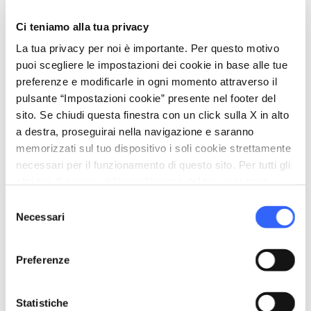
Ci teniamo alla tua privacy
directions
Indicazioni
La tua privacy per noi è importante. Per questo motivo
puoi scegliere le impostazioni dei cookie in base alle tue
preferenze e modificarle in ogni momento attraverso il
Informazioni
pulsante “Impostazioni cookie” presente nel footer del
home
Dove
sito. Se chiudi questa finestra con un click sulla X in alto
Area archeologica e naturalistica di
a destra, proseguirai nella navigazione e saranno
Pietramarina
memorizzati sul tuo dispositivo i soli cookie strettamente
QXRJ+F4 Carmignano PO, Italia
necessari per il funzionamento di questo sito. Per tutti gli
altri tipi di cookie abbiamo bisogno del tuo consenso.
language
Sito web
Selezione
https://www.parcoarcheologicocarmign
Necessari
del
ano.it/
open_in_new
consenso
Preferenze
Organizza
Statistiche