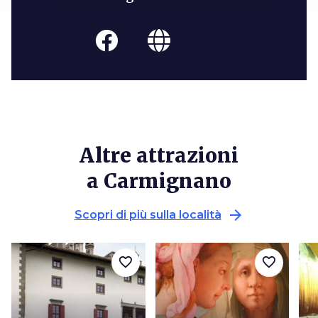
Altre attrazioni
a Carmignano
arrow_forward
Scopri di più sulla località
favorite_border
favorite_border