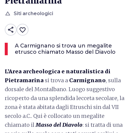
Pietramarina
change_history
Siti archeologici
share
favorite_border
A Carmignano si trova un megalite
etrusco chiamato Masso del Diavolo
L’Area archeologica e naturalistica di
Pietramarina
si trova a
Carmignano
, sulla
dorsale del Montalbano. Luogo suggestivo
ricoperto da una splendida lecceta secolare, la
zona è stata abitata dagli Etruschi sin dal VII
secolo a.C.. Qui è collocato un megalite
chiamato il
Masso del Diavolo
: si tratta di una