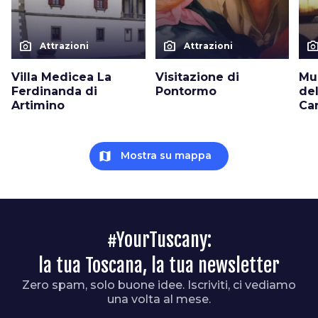
photo_camera
photo_camera
photo_cam
Attrazioni
Attrazioni
Villa Medicea La
Visitazione di
Mus
Ferdinanda di
Pontormo
del
Artimino
Ca
map
Mostra su mappa
#YourTuscany:
la tua Toscana, la tua newsletter
Zero spam, solo buone idee. Iscriviti, ci vediamo
una volta al mese.