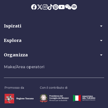
arrow_drop_down
Ispirati
arrow_drop_down
Esplora
arrow_drop_down
Organizza
Make/Area operatori
Promosso da
Con il contributo di