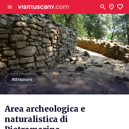
Vai al contenuto principale
search
location_on
favorite
menu
arrow_back
Attrazioni
Area archeologica e
naturalistica di