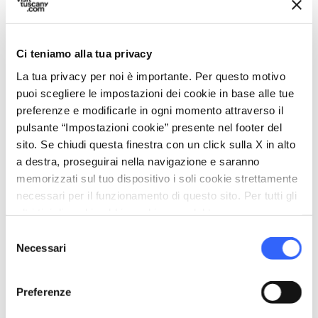
oltre a una biblioteca, una fototeca e una
videoteca dedicata al grande artista pistoiese.
Ci teniamo alla tua privacy
La tua privacy per noi è importante. Per questo motivo
7.
puoi scegliere le impostazioni dei cookie in base alle tue
Museo Civico d’arte Antica
preferenze e modificarle in ogni momento attraverso il
pulsante “Impostazioni cookie” presente nel footer del
sito. Se chiudi questa finestra con un click sulla X in alto
a destra, proseguirai nella navigazione e saranno
memorizzati sul tuo dispositivo i soli cookie strettamente
necessari per il funzionamento di questo sito. Per tutti gli
altri tipi di cookie abbiamo bisogno del tuo consenso.
Selezione
Necessari
del
consenso
Preferenze