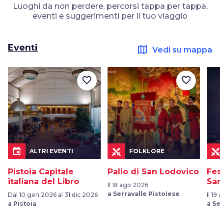
Luoghi da non perdere, percorsi tappa per tappa,
eventi e suggerimenti per il tuo viaggio
Eventi
map
Vedi su mappa
favorite_border
favorite_border
event
ALTRI EVENTI
FOLKLORE
Pistoia Capitale
Palio di San Lodovico
Fe
italiana del Libro
Sa
Il 18 ago 2026
a Serravalle Pistoiese
Dal 10 gen 2026 al 31 dic 2026
Il 1
a Pistoia
a S