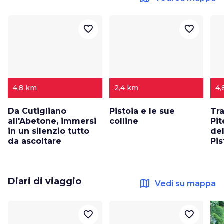
favorite_border
favorite_border
4,8 km
2,4 km
4,
Da Cutigliano
Pistoia e le sue
Tr
all'Abetone, immersi
colline
Pit
in un silenzio tutto
de
da ascoltare
Pis
Diari di viaggio
map
Vedi su mappa
favorite_border
favorite_border