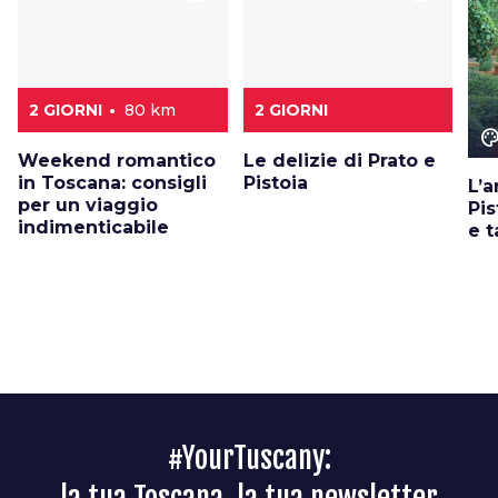
2 GIORNI
80 km
2 GIORNI
color_le
Weekend romantico
Le delizie di Prato e
in Toscana: consigli
Pistoia
L’a
per un viaggio
Pis
indimenticabile
e t
#YourTuscany: