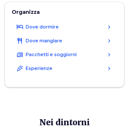
Organizza
hotel
chevron_right
Dove dormire
restaurant
chevron_right
Dove mangiare
holiday_village
chevron_right
Pacchetti e soggiorni
celebration
chevron_right
Esperienze
Nei dintorni