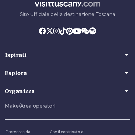
Sito ufficiale della destinazione Toscana
arrow_drop_down
Ispirati
arrow_drop_down
Esplora
arrow_drop_down
Organizza
Make/Area operatori
Promosso da
Con il contributo di