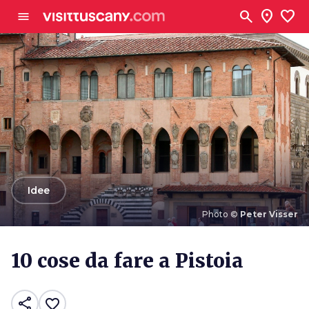
Vai al contenuto principale
search
location_on
favorite
menu
arrow_back
Idee
Photo ©
Peter Visser
Photo ©
Peter Visser
10 cose da fare a Pistoia
share
favorite_border