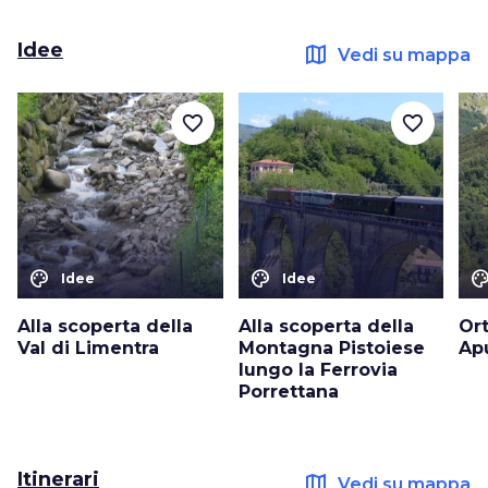
Idee
map
Vedi su mappa
favorite_border
favorite_border
color_lens
color_lens
color_le
Idee
Idee
Alla scoperta della
Alla scoperta della
Ort
Val di Limentra
Montagna Pistoiese
Ap
lungo la Ferrovia
Porrettana
Itinerari
map
Vedi su mappa