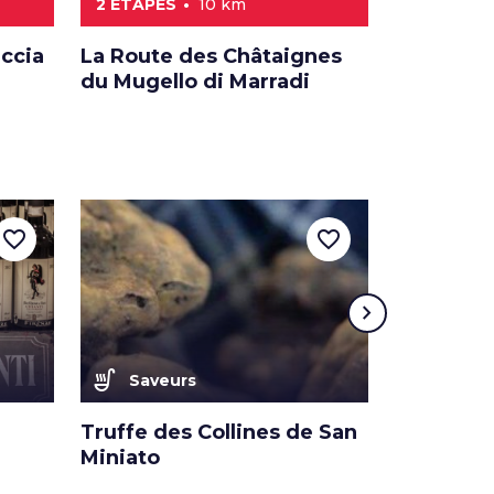
2 ÉTAPES
10 km
4 ÉTAPES
accia
La Route des Châtaignes
La Route 
du Mugello di Marradi
Cortona
favorite_border
favorite_border
chevron_right
soup_kitchen
soup_kitchen
Saveurs
Saveu
Truffe des Collines de San
La châta
Miniato
Amiata I