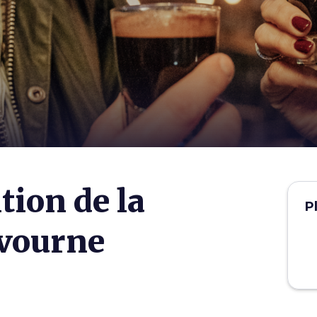
tion de la
P
ivourne