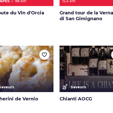
TAPES
98 km
15,4 km
ute du Vin d'Orcia
Grand tour de la Vern
di San Gimignano
favorite_border
soup_kitchen
Saveurs
Saveurs
herini de Vernio
Chianti AOCG