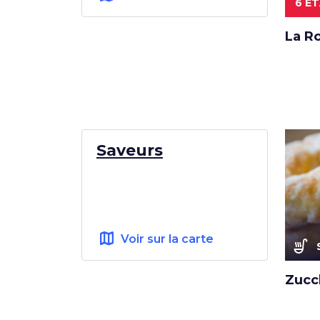
6 É
La Ro
Saveurs
map
Voir sur la carte
soup_kitchen
Zucc