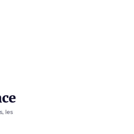
nce
, les