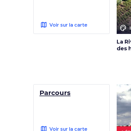
map
Voir sur la carte
color_lens
La Ri
des 
Parcours
map
Voir sur la carte