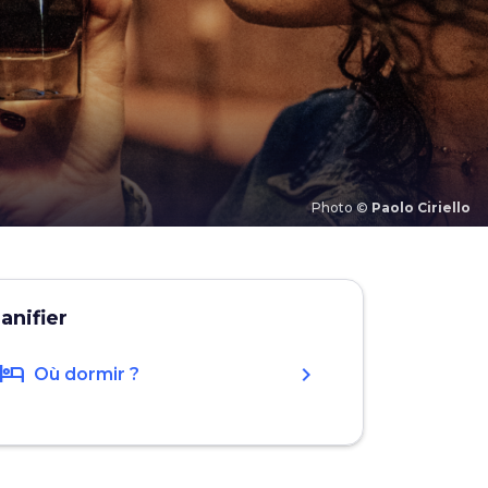
Photo ©
Paolo Ciriello
lanifier
hotel
chevron_right
Où dormir ?