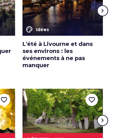
chevron_right
color_lens
color_lens
Idées
Idées
L'été à Livourne et dans
Les saveu
quer
ses environs : les
fêtes à 
événements à ne pas
manquer
favorite_border
favorite_border
chevron_right