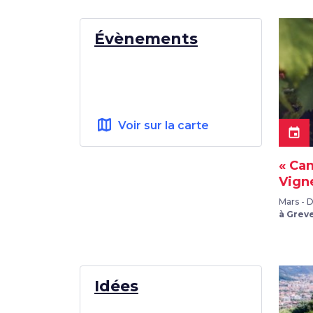
Évènements
map
Voir sur la carte
event
« Can
Vigne
Mars -
à Greve
Idées