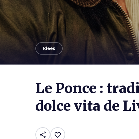
arrow_back
Idées
Photo ©
Paolo Ciriello
Le Ponce : tradi
dolce vita de L
share
favorite_border