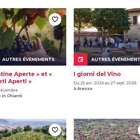
favorite_border
event
AUTRES ÉVÈNEMENTS
AUTRES ÉVÈNEMEN
tine Aperte » et «
I giorni del Vino
ti Aperti »
Du 25 avr. 2026 au 27 sept. 2026
à Arezzo
 Décembre
 in Chianti
favorite_border