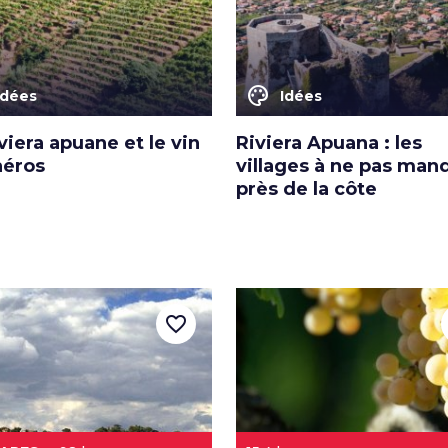
color_lens
Idées
Idées
viera apuane et le vin
Riviera Apuana : les
héros
villages à ne pas man
près de la côte
favorite_border