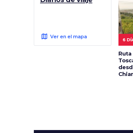
map
Ver en el mapa
6 DÍ
Ruta 
Tosc
desd
Chian