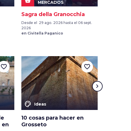
shopping_basket
golf_course
EVE
MERCADOS
Sagra della Granocchia
Bikeboob
Desde el 29 ago. 2026 hasta el 06 sept.
Desde el 17 se
2026
2026
en Civitella Paganico
en Orbetello
favorite_border
favorite_border
chevron_right
color_lens
color_lens
Ideas
Ideas
de
10 cosas para hacer en
Mi seman
e en
Grosseto
Grosseto