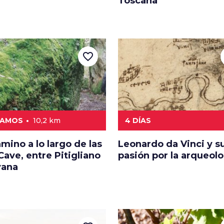
Toscana
favorite_border
RAMOS
10,2 km
4 DÍAS
mino a lo largo de las
Leonardo da Vinci y s
Cave, entre Pitigliano
pasión por la arqueolo
vana