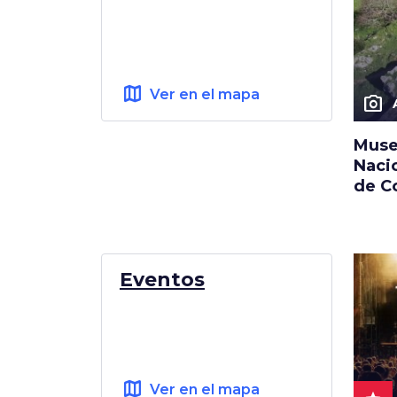
map
Ver en el mapa
photo_camera
Muse
Naci
de C
Eventos
map
Ver en el mapa