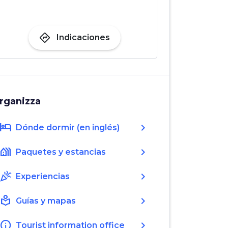
directions
Indicaciones
rganizza
hotel
chevron_right
Dónde dormir (en inglés)
holiday_village
chevron_right
Paquetes y estancias
celebration
chevron_right
Experiencias
local_library
chevron_right
Guías y mapas
info
chevron_right
Tourist information office