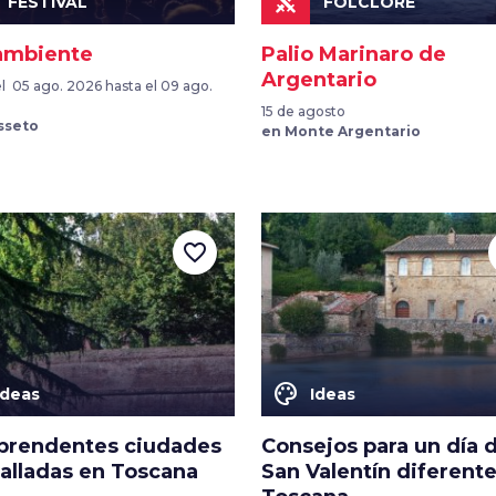
FESTIVAL
FOLCLORE
ambiente
Palio Marinaro de
Argentario
l 05 ago. 2026 hasta el 09 ago.
15 de agosto
sseto
en Monte Argentario
favorite_border
color_lens
Ideas
Ideas
rprendentes ciudades
Consejos para un día 
alladas en Toscana
San Valentín diferent