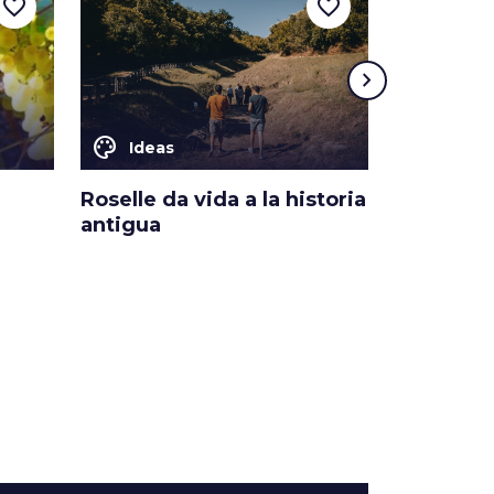
favorite_border
favorite_border
chevron_right
color_lens
color_lens
Ideas
Ideas
Roselle da vida a la historia
La pasta 
antigua
toscana