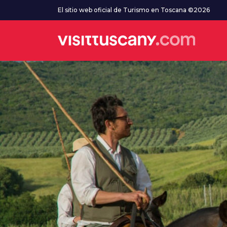
Ve al contenido principal
El sitio web oficial de Turismo en Toscana ©2026