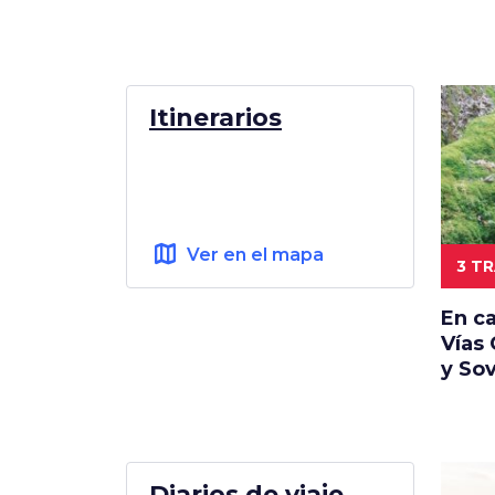
Itinerarios
map
Ver en el mapa
3 T
En ca
Vías 
y So
Diarios de viaje