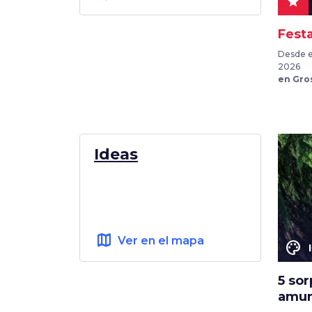
star
Fest
Desde e
2026
en Gro
Ideas
map
Ver en el mapa
color_lens
5 so
amur