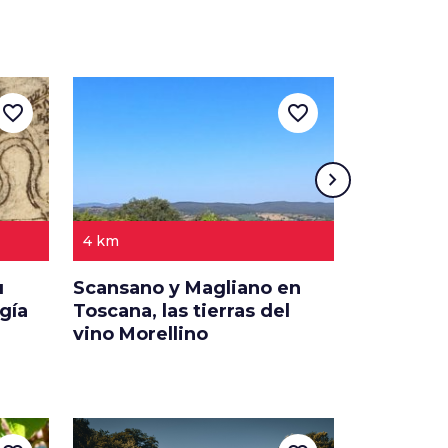
favorite_border
favorite_border
chevron_right
4 km
4 DÍAS
u
Scansano y Magliano en
Una breve
gía
Toscana, las tierras del
de la Ma
vino Morellino
para fami