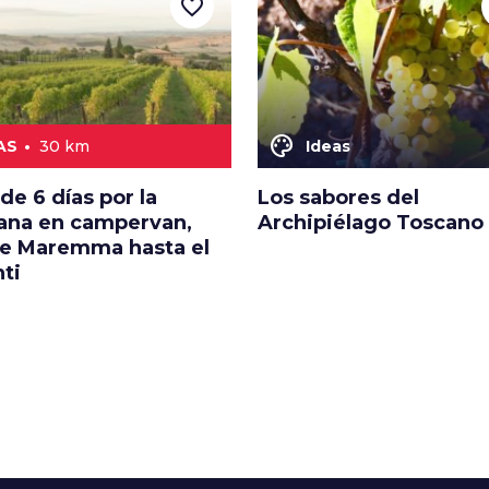
favorite_border
color_lens
AS
30 km
Ideas
de 6 días por la
Los sabores del
ana en campervan,
Archipiélago Toscano
e Maremma hasta el
ti