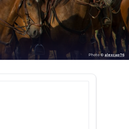
Photo ©
alexcap76