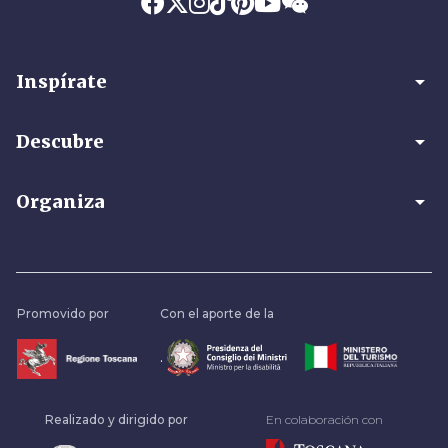
arrow_drop_down
Inspírate
arrow_drop_down
Descubre
arrow_drop_down
Organiza
Promovido por
Con el aporte de la
.
Realizado y dirigido por
En colaboración con