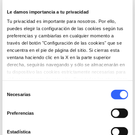
Le damos importancia a tu privacidad
Los restos de una antigua tienda de comida
callejera - Credit:
Marcel Fagin
Tu privacidad es importante para nosotros. Por ello,
puedes elegir la configuración de las cookies según tus
preferencias y cambiarlas en cualquier momento a
Los residentes etruscos de Roselle, y luego los
través del botón "Configuración de las cookies" que se
romanos, tenían la práctica muy arraigada de
encuentra en el pie de página del sitio. Si cierras esta
vender comida en pequeñas tiendas
ventana haciendo clic en la X en la parte superior
ubicadas sobre las calles principales
de la
derecha, seguirás navegando y sólo se almacenarán en
tu dispositivo las cookies estrictamente necesarias para
ciudad. Los vendedores de alimentos vendían
el funcionamiento de este sitio. Para todos los otros tipos
comidas en contenedores de terracota a los
de cookies necesitamos tu consentimiento.
Selección
habitantes de la ciudad que se detenían en sus
Necesarias
de
escaparates al mediodía. Antigua comida
consentimiento
callejera... ¿Quién lo diría?
Preferencias
Estadística