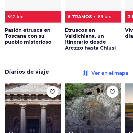
542 km
5 TRAMOS
89 km
3
Pasión etrusca en
Etruscos en
Vi
Toscana con su
Valdichiana, un
dí
pueblo misterioso
itinerario desde
Arezzo hasta Chiusi
Diarios de viaje
map
Ver en el mapa
favorite_border
favorite_border