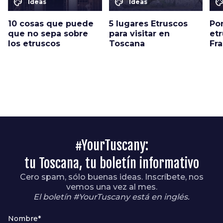
color_lens
color_lens
color_le
Ideas
Ideas
10 cosas que puede
5 lugares Etruscos
Por
que no sepa sobre
para visitar en
et
los etruscos
Toscana
Fra
#YourTuscany:
tu Toscana, tu boletín informativo
Cero spam, sólo buenas ideas. Inscríbete, nos
vemos una vez al mes.
El boletín #YourTuscany está en inglés.
Nombre*