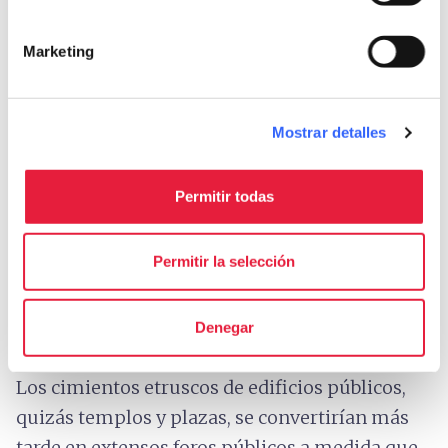
5.
Edificios públicos
Marketing
Mostrar detalles
Permitir todas
Permitir la selección
El foro etrusco - Credit:
Marcel Fagin
Denegar
Los cimientos etruscos de edificios públicos,
quizás templos y plazas, se convertirían más
tarde en extensos foros públicos a medida que