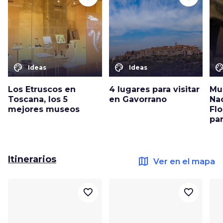
color_lens
color_lens
color_le
Ideas
Ideas
Los Etruscos en
4 lugares para visitar
Mu
Toscana, los 5
en Gavorrano
Na
mejores museos
Flo
par
Itinerarios
map
Ver en el mapa
favorite_border
favorite_border