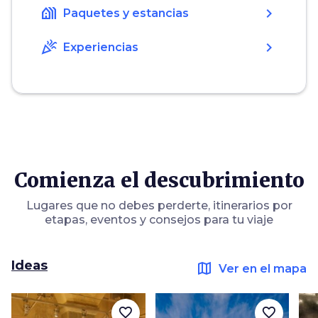
holiday_village
chevron_right
Paquetes y estancias
celebration
chevron_right
Experiencias
Comienza el descubrimiento
Lugares que no debes perderte, itinerarios por
etapas, eventos y consejos para tu viaje
Ideas
map
Ver en el mapa
favorite_border
favorite_border