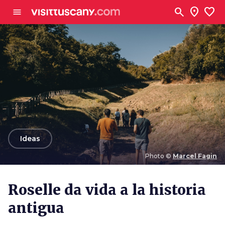
Ve al contenido principal
search
location_on
favorite
menu
arrow_back
Ideas
Photo ©
Marcel Fagin
Photo ©
Marcel Fagin
Roselle da vida a la historia
antigua