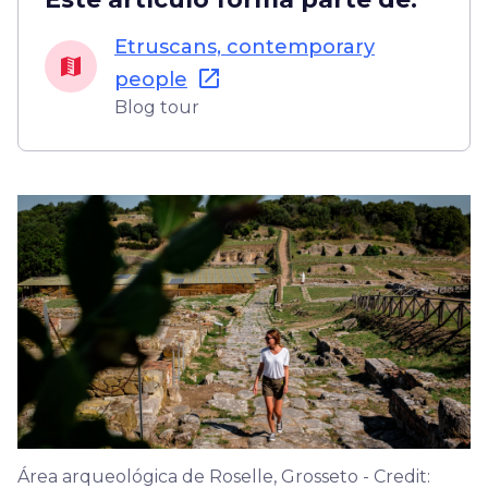
Etruscans, contemporary
open_in_new
people
Blog tour
Área arqueológica de Roselle, Grosseto - Credit: