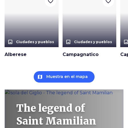
favorite_border
favorite_border
photo_size_select_actual
photo_size_select_actual
photo_size_select_a
Ciudades y pueblos
Ciudades y pueblos
Alberese
Campagnatico
Ca
map
Muestra en el mapa
The legend of
Saint Mamilian