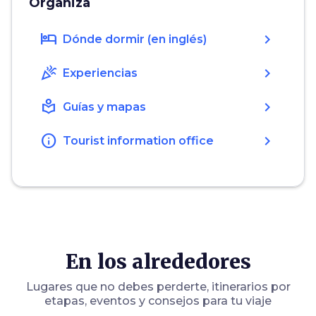
Organiza
hotel
chevron_right
Dónde dormir (en inglés)
celebration
chevron_right
Experiencias
local_library
chevron_right
Guías y mapas
info
chevron_right
Tourist information office
En los alrededores
Lugares que no debes perderte, itinerarios por
etapas, eventos y consejos para tu viaje