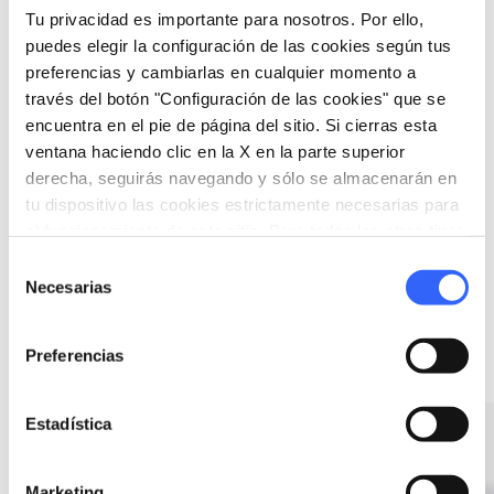
favorite_border
Tu privacidad es importante para nosotros. Por ello,
puedes elegir la configuración de las cookies según tus
preferencias y cambiarlas en cualquier momento a
través del botón "Configuración de las cookies" que se
encuentra en el pie de página del sitio. Si cierras esta
ventana haciendo clic en la X en la parte superior
event
OTROS EVENTOS
derecha, seguirás navegando y sólo se almacenarán en
tu dispositivo las cookies estrictamente necesarias para
Vivere il Parco
el funcionamiento de este sitio. Para todos los otros tipos
Febrero - Noviembre
de cookies necesitamos tu consentimiento.
Selección
en Isola d’Elba
Necesarias
de
consentimiento
Preferencias
Ideas
map
Ver en el mapa
Estadística
favorite_border
favorite_border
Marketing