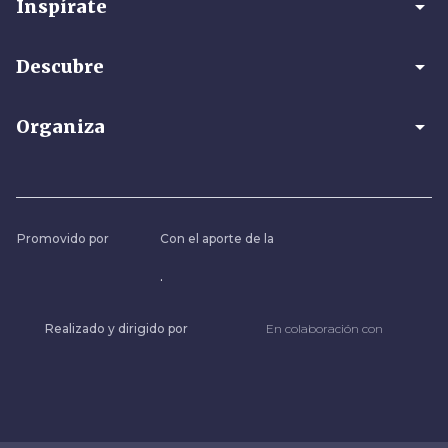
arrow_drop_down
Inspírate
arrow_drop_down
Descubre
arrow_drop_down
Organiza
Promovido por
Con el aporte de la
.
Realizado y dirigido por
En colaboración con