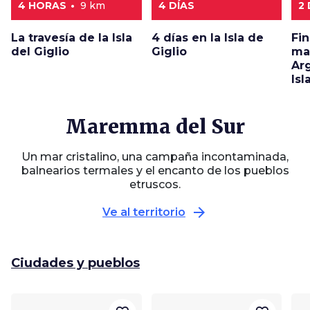
4 HORAS
9 km
4 DÍAS
2
La travesía de la Isla
4 días en la Isla de
Fi
del Giglio
Giglio
ma
Arg
Isl
Maremma del Sur
Un mar cristalino, una campaña incontaminada,
balnearios termales y el encanto de los pueblos
etruscos.
arrow_forward
Ve al territorio
Ciudades y pueblos