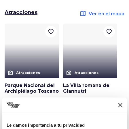
Atracciones
map
Ver en el mapa
favorite_border
favorite_border
photo_camera
photo_camera
Atracciones
Atracciones
Parque Nacional del
La Villa romana de
Archipiélago Toscano
Giannutri
Eventos
map
Ver en el mapa
Le damos importancia a tu privacidad