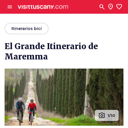
Ve al contenido principal
search
location_on
favorite
menu
arrow_back
Itinerarios bici
El Grande Itinerario de
Maremma
photo_camera
1/10