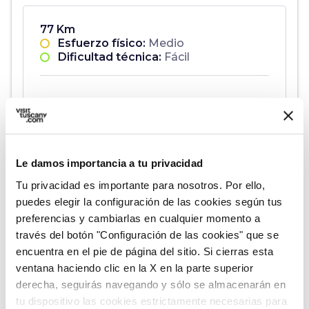
77 Km
Esfuerzo físico:
Medio
Dificultad técnica:
Fácil
0 km -
8 mt
77 km -
409 mt
Le damos importancia a tu privacidad
map
Muestra en el mapa
Tu privacidad es importante para nosotros. Por ello,
puedes elegir la configuración de las cookies según tus
preferencias y cambiarlas en cualquier momento a
través del botón "Configuración de las cookies" que se
encuentra en el pie de página del sitio. Si cierras esta
3.
Campagnatico – Santa Fiora
expand_more
ventana haciendo clic en la X en la parte superior
derecha, seguirás navegando y sólo se almacenarán en
tu dispositivo las cookies estrictamente necesarias para