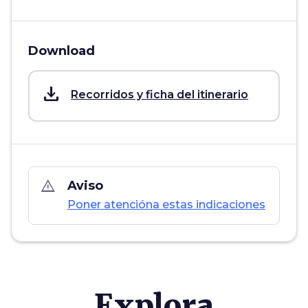
Download
save_alt
Recorridos y ficha del itinerario
warning_amber
Aviso
Poner atencióna estas indicaciones
Explora