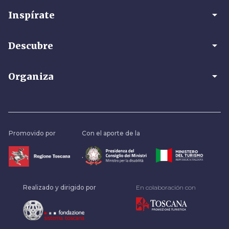
arrow_drop_down
Inspírate
arrow_drop_down
Descubre
arrow_drop_down
Organiza
Promovido por
Con el aporte de la
.
Realizado y dirigido por
En colaboración con