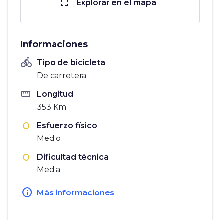
fullscreen
Explorar en el mapa
Informaciones
directions_bike
Tipo de bicicleta
De carretera
straighten
Longitud
353 Km
Esfuerzo físico
Medio
Dificultad técnica
Media
info
Más informaciones