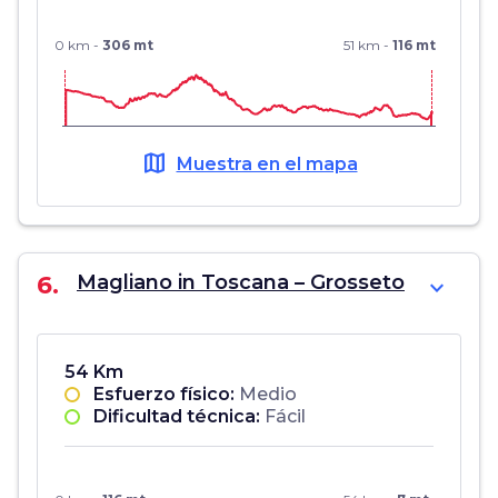
0 km -
306 mt
51 km -
116 mt
map
Muestra en el mapa
6.
Magliano in Toscana – Grosseto
expand_more
54 Km
Esfuerzo físico:
Medio
Dificultad técnica:
Fácil