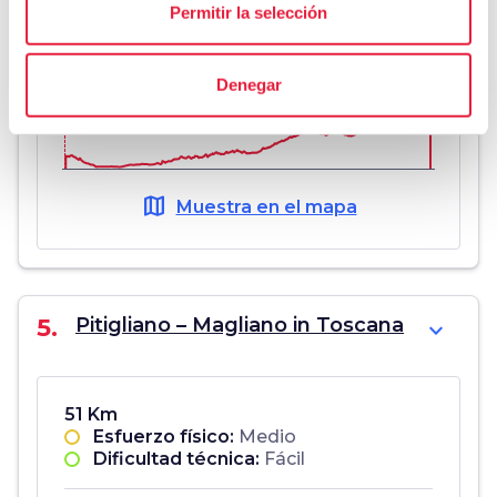
Dificultad técnica:
Fácil
Permitir la selección
Denegar
0 km -
226 mt
51 km -
692 mt
map
Muestra en el mapa
5.
Pitigliano – Magliano in Toscana
expand_more
51 Km
Esfuerzo físico:
Medio
Dificultad técnica:
Fácil