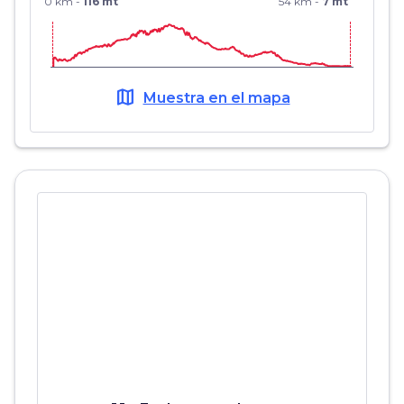
0 km -
116 mt
54 km -
7 mt
map
Muestra en el mapa