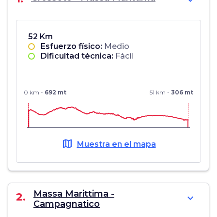
expand_more
52 Km
Esfuerzo físico:
Medio
Dificultad técnica:
Fácil
0 km -
692 mt
51 km -
306 mt
map
Muestra en el mapa
Massa Marittima -
2.
expand_more
Campagnatico