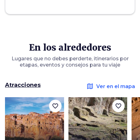
En los alrededores
Lugares que no debes perderte, itinerarios por
etapas, eventos y consejos para tu viaje
Atracciones
map
Ver en el mapa
favorite_border
favorite_border