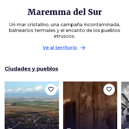
Maremma del Sur
Un mar cristalino, una campaña incontaminada,
balnearios termales y el encanto de los pueblos
etruscos.
arrow_forward
Ve al territorio
Ciudades y pueblos
favorite_border
favorite_border