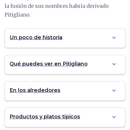
la fusión de sus nombres habría derivado
Pitigliano.
expand_more
Un poco de historia
expand_more
Qué puedes ver en Pitigliano
expand_more
En los alrededores
expand_more
Productos y platos típicos