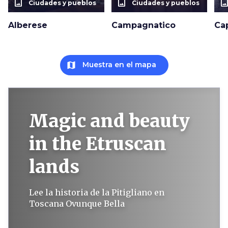
photo_size_select_actual
photo_size_select_actual
photo_size_select_a
Ciudades y pueblos
Ciudades y pueblos
Alberese
Campagnatico
Ca
map
Muestra en el mapa
Magic and beauty
in the Etruscan
lands
Lee la historia de la Pitigliano en
Toscana Ovunque Bella