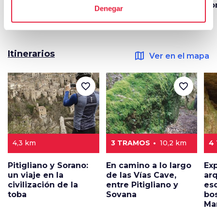
toscanos
do
Denegar
Itinerarios
map
Ver en el mapa
favorite_border
favorite_border
4,3 km
3 TRAMOS
10,2 km
4
Pitigliano y Sorano:
En camino a lo largo
Exp
un viaje en la
de las Vías Cave,
ar
civilización de la
entre Pitigliano y
es
toba
Sovana
bo
Ma