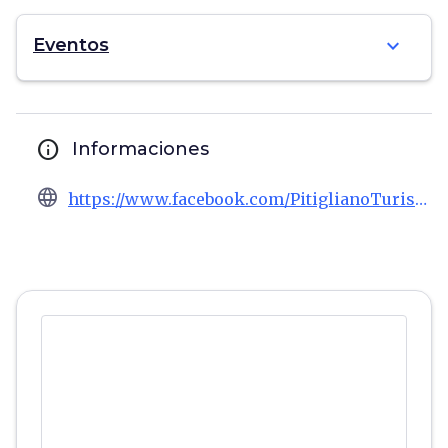
expand_more
Eventos
info
Informaciones
language
https://www.facebook.com/PitiglianoTurismo