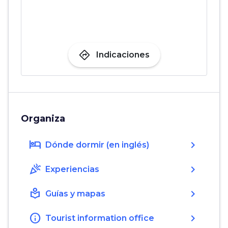
directions
Indicaciones
Organiza
hotel
chevron_right
Dónde dormir (en inglés)
celebration
chevron_right
Experiencias
local_library
chevron_right
Guías y mapas
info
chevron_right
Tourist information office