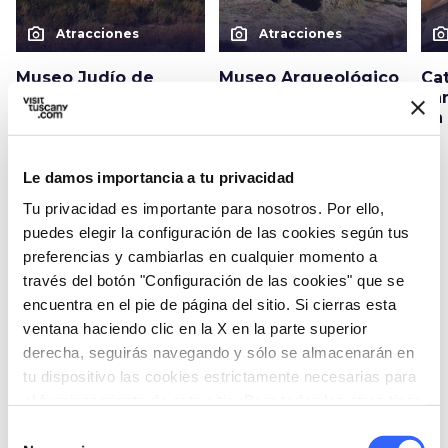
photo_camera
photo_camera
photo_cam
Atracciones
Atracciones
Museo Judío de
Museo Arqueológico
Cat
Pitigliano
al aire libre de
San
Pitigliano
en 
Le damos importancia a tu privacidad
Tu privacidad es importante para nosotros. Por ello,
Eventos
map
Ver en el mapa
puedes elegir la configuración de las cookies según tus
preferencias y cambiarlas en cualquier momento a
través del botón "Configuración de las cookies" que se
favorite_border
encuentra en el pie de página del sitio. Si cierras esta
ventana haciendo clic en la X en la parte superior
derecha, seguirás navegando y sólo se almacenarán en
tu dispositivo las cookies estrictamente necesarias para
el funcionamiento de este sitio. Para todos los otros tipos
EVENTOS
de cookies necesitamos tu consentimiento.
golf_course
Selección
DEPORTIVOS