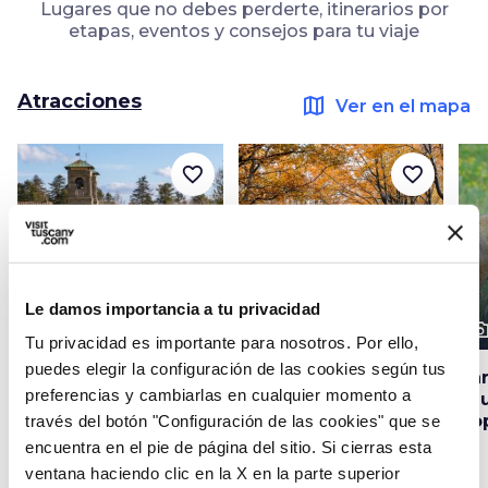
Lugares que no debes perderte, itinerarios por
etapas, eventos y consejos para tu viaje
Atracciones
map
Ver en el mapa
favorite_border
favorite_border
Le damos importancia a tu privacidad
photo_camera
photo_camera
photo_cam
Atracciones
Atracciones
Tu privacidad es importante para nosotros. Por ello,
puedes elegir la configuración de las cookies según tus
Monasterio y Ermita
Parque Nacional de
Pa
preferencias y cambiarlas en cualquier momento a
de Camaldoli
los Bosques en
Fa
Casentino, Montaña
Po
través del botón "Configuración de las cookies" que se
Falterona y
encuentra en el pie de página del sitio. Si cierras esta
Campigna
ventana haciendo clic en la X en la parte superior