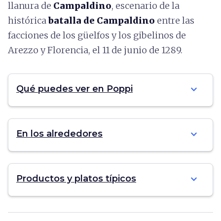
llanura de
Campaldino
, escenario de la
histórica
batalla de Campaldino
entre las
facciones de los güelfos y los gibelinos de
Arezzo y Florencia, el 11 de junio de 1289.
expand_more
Qué puedes ver en Poppi
expand_more
En los alrededores
expand_more
Productos y platos típicos