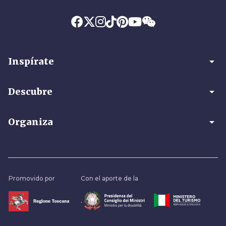
arrow_drop_down
Inspírate
arrow_drop_down
Descubre
arrow_drop_down
Organiza
Promovido por
Con el aporte de la
.