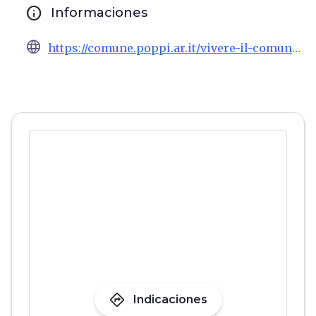
info
Informaciones
language
https://comune.poppi.ar.it/vivere-il-comune/
directions
Indicaciones