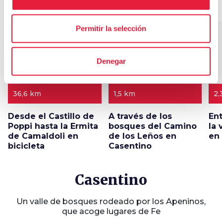
Itinerarios
map
Ver en el mapa
Permitir la selección
favorite_border
favorite_border
Denegar
36,6 km
1,5 km
2,
Desde el Castillo de
A través de los
En
Poppi hasta la Ermita
bosques del Camino
la 
de Camaldoli en
de los Leños en
en
bicicleta
Casentino
Casentino
Un valle de bosques rodeado por los Apeninos,
que acoge lugares de Fe