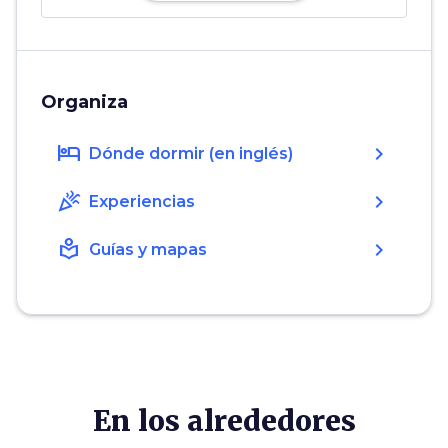
Organiza
hotel
chevron_right
Dónde dormir (en inglés)
celebration
chevron_right
Experiencias
local_library
chevron_right
Guías y mapas
En los alrededores