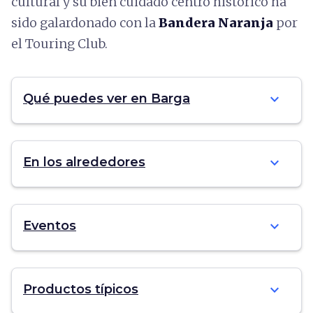
cultural y su bien cuidado centro histórico ha
sido galardonado con la
Bandera Naranja
por
el Touring Club.
expand_more
Qué puedes ver en Barga
expand_more
En los alrededores
expand_more
Eventos
expand_more
Productos típicos