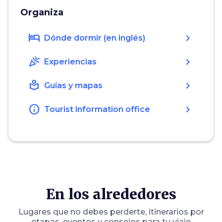
Organiza
hotel
chevron_right
Dónde dormir (en inglés)
celebration
chevron_right
Experiencias
local_library
chevron_right
Guías y mapas
info
chevron_right
Tourist information office
En los alrededores
Lugares que no debes perderte, itinerarios por
etapas, eventos y consejos para tu viaje