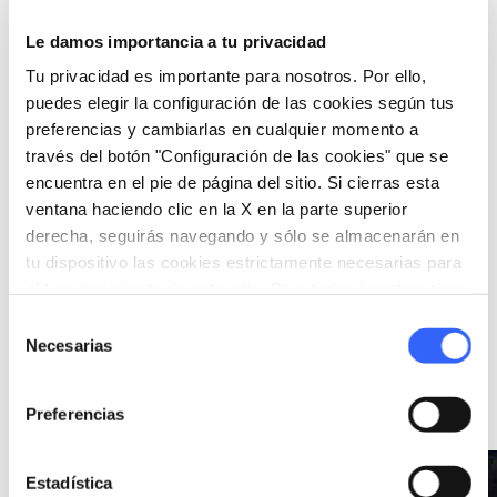
Le damos importancia a tu privacidad
favorite_border
Tu privacidad es importante para nosotros. Por ello,
puedes elegir la configuración de las cookies según tus
preferencias y cambiarlas en cualquier momento a
través del botón "Configuración de las cookies" que se
encuentra en el pie de página del sitio. Si cierras esta
ventana haciendo clic en la X en la parte superior
star
FESTIVAL
derecha, seguirás navegando y sólo se almacenarán en
tu dispositivo las cookies estrictamente necesarias para
BargaJazz Festival
el funcionamiento de este sitio. Para todos los otros tipos
Julio - Agosto
de cookies necesitamos tu consentimiento.
en Barga
Selección
Necesarias
de
consentimiento
Ideas
map
Ver en el mapa
Preferencias
favorite_border
favorite_border
Estadística