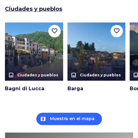
Ciudades y pueblos
favorite_border
favorite_border
photo_size_select_actual
photo_size_select_actual
photo_size_select_a
Ciudades y pueblos
Ciudades y pueblos
Bagni di Lucca
Barga
Bo
map
Muestra en el mapa