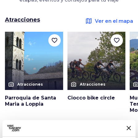
Atracciones
map
Ver en el mapa
favorite_border
favorite_border
photo_camera
photo_camera
photo_cam
Atracciones
Atracciones
Parroquia de Santa
Ciocco bike circle
Mu
Maria a Loppia
Ter
Mo
Eventos
map
Ver en el mapa