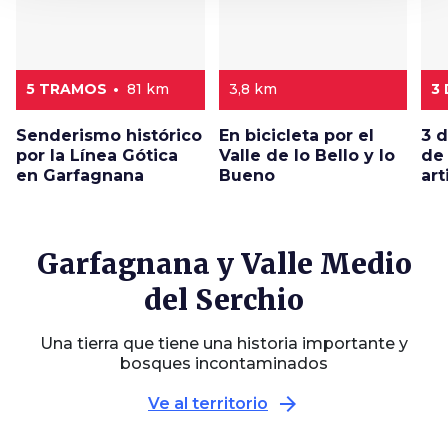
5 TRAMOS
81 km
3,8 km
3
Senderismo histórico
En bicicleta por el
3 d
por la Línea Gótica
Valle de lo Bello y lo
de
en Garfagnana
Bueno
art
Garfagnana y Valle Medio
del Serchio
Una tierra que tiene una historia importante y
bosques incontaminados
arrow_forward
Ve al territorio