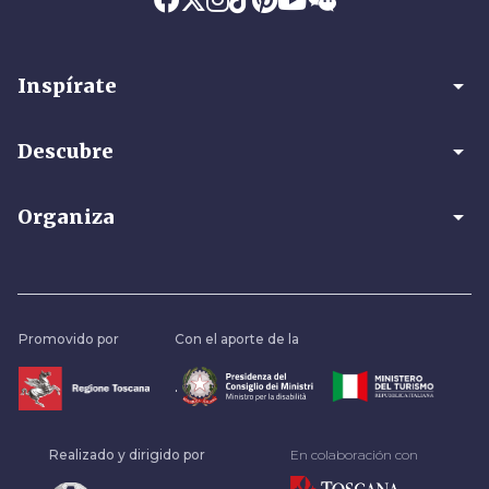
arrow_drop_down
Inspírate
arrow_drop_down
Descubre
arrow_drop_down
Organiza
Promovido por
Con el aporte de la
.
Realizado y dirigido por
En colaboración con