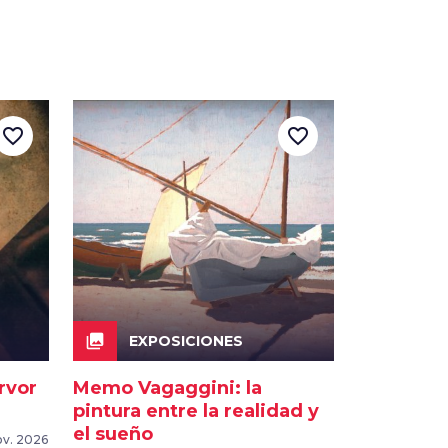
favorite_border
favorite_border
collections
EXPOSICIONES
rvor
Memo Vagaggini: la
pintura entre la realidad y
el sueño
ov. 2026