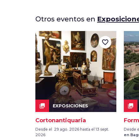
Otros eventos en
Exposicion
favorite_border
collections
collections
EXPOSICIONES
Cortonantiquaria
Form
Desde el 29 ago. 2026 hasta el 13 sept.
Desde el
2026
en Bag