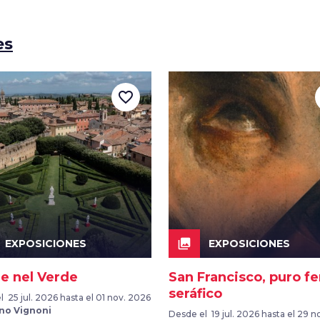
es
favorite_border
collections
EXPOSICIONES
EXPOSICIONES
e nel Verde
San Francisco, puro fe
seráfico
 25 jul. 2026 hasta el 01 nov. 2026
no Vignoni
Desde el 19 jul. 2026 hasta el 29 n