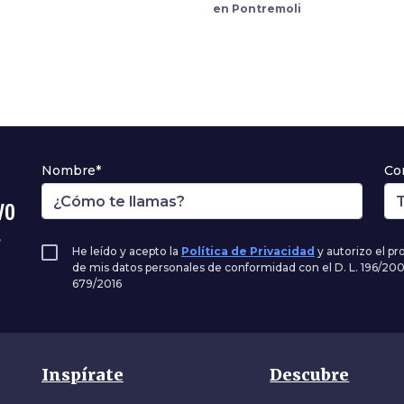
en Pontremoli
Nombre*
Co
vo
,
He leído y acepto la
Política de Privacidad
y autorizo el p
de mis datos personales de conformidad con el D. L. 196/20
679/2016
Inspírate
Descubre