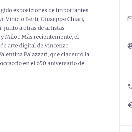
 acogido exposiciones de importantes
ema
i, Vinicio Berti, Giuseppe Chiari,
junto a otras de artistas
y Milot. Más recientemente, el
langu
de arte digital de Vincenzo
alentina Palazzari, que clausuró la
occaccio en el 650 aniversario de
pho
eu