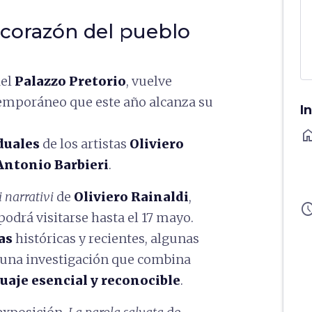
l corazón del pueblo
del
Palazzo Pretorio
, vuelve
ntemporáneo que este año alcanza su
I
ho
duales
de los artistas
Oliviero
Antonio Barbieri
.
 narrativi
de
Oliviero Rainaldi
,
sched
podrá visitarse hasta el 17 mayo.
as
históricas y recientes, algunas
e una investigación que combina
uaje esencial y reconocible
.