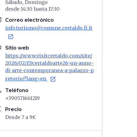
Sábado,
Domingo
desde
14:30
hasta
17:30
il
Correo electrónico
info.turismo@comune.certaldo.fi.it
open_in_new
age
Sitio web
https://www.visitcertaldo.com/site/
2026/02/17/certaldoarte26-un-anno-
di-arte-contemporanea-a-palazzo-p
retorio/?lang=en
open_in_new
ne
Teléfono
+390571661219
ro
Precio
Desde 7 a 9€