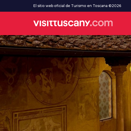
Ve al contenido principal
El sitio web oficial de Turismo en Toscana ©2026