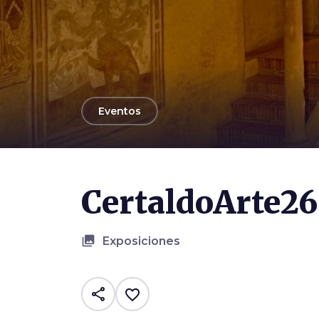
arrow_back
Eventos
CertaldoArte26
collections
Exposiciones
share
favorite_border