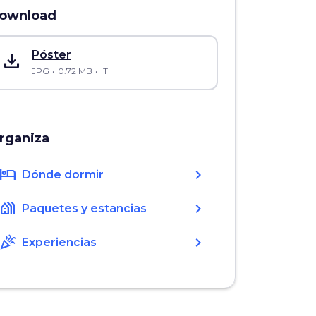
ownload
save_alt
Póster
JPG
0.72 MB
IT
rganiza
hotel
chevron_right
Dónde dormir
holiday_village
chevron_right
Paquetes y estancias
celebration
chevron_right
Experiencias