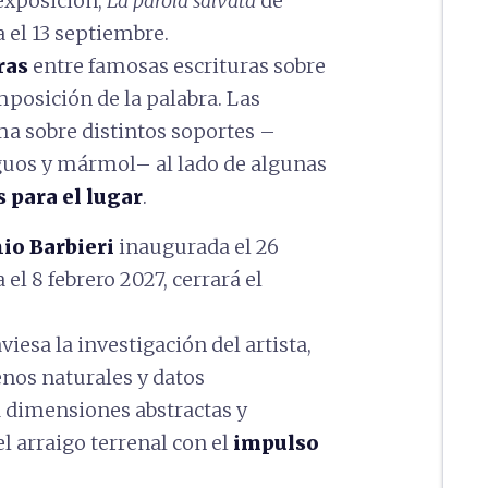
exposición,
La parola salvata
de
ta el 13 septiembre.
ras
entre famosas escrituras sobre
mposición de la palabra. Las
a sobre distintos soportes –
guos y mármol– al lado de algunas
s para el lugar
.
io Barbieri
inaugurada el 26
el 8 febrero 2027, cerrará el
viesa la investigación del artista,
nos naturales y datos
 dimensiones abstractas y
l arraigo terrenal con el
impulso