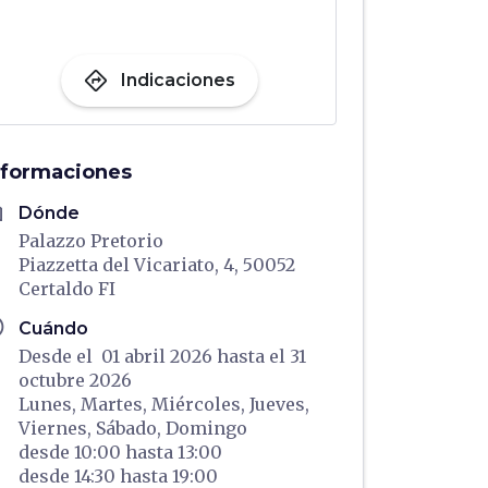
directions
Indicaciones
nformaciones
me
Dónde
Palazzo Pretorio
Piazzetta del Vicariato, 4, 50052
Certaldo FI
ule
Cuándo
Desde el 01 abril 2026 hasta el 31
octubre 2026
Lunes,
Martes,
Miércoles,
Jueves,
Viernes,
Sábado,
Domingo
desde
10:00
hasta
13:00
desde
14:30
hasta
19:00