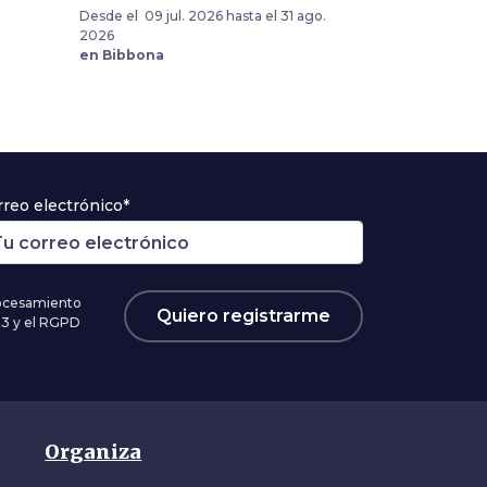
Desde el 09 jul. 2026 hasta el 31 ago.
2026
en Bibbona
rreo electrónico*
rocesamiento
Quiero registrarme
03 y el RGPD
Organiza