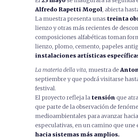
El
23 mayo
se inaugurará la segunda 
Alfredo Rapetti Mogol
, abierta has
La muestra presenta unas
treinta ob
lienzo y otras más recientes de desco
composiciones alfabéticas toman form
lienzo, plomo, cemento, papeles anti
instalaciones artísticas específica
La materia della vita
, muestra de
Anton
septiembre y que podrá visitarse hasta 
festival.
El proyecto refleja la
tensión
que atra
que parte de la observación de fenóme
medioambientales para avanzar hacia
especulativas, en un camino que une e
hacia sistemas más amplios.