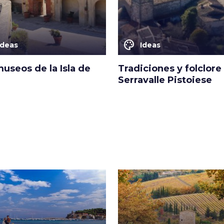
color_lens
Ideas
Ideas
useos de la Isla de
Tradiciones y folclore
Serravalle Pistoiese