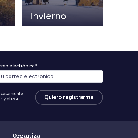
Invierno
rreo electrónico*
rocesamiento
Quiero registrarme
03 y el RGPD
Organiza