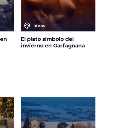
color_lens
color_lens
Ideas
Ideas
 en
El plato símbolo del
5 cosas p
invierno en Garfagnana
Portoferr