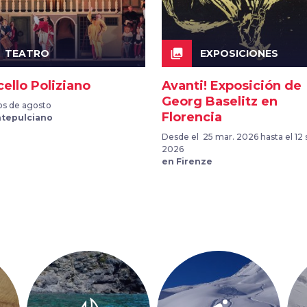
collections
TEATRO
EXPOSICIONES
ello Poliziano
Avanti! Exposición de
Georg Baselitz en
s de agosto
Florencia
tepulciano
Desde el 25 mar. 2026 hasta el 12 
2026
en Firenze