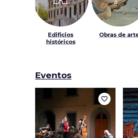
Edificios
Obras de art
históricos
Eventos
favorite_border