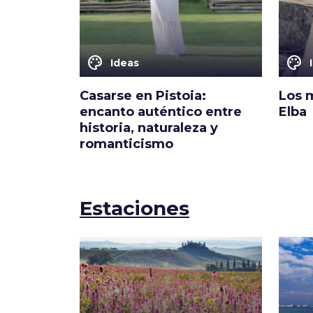
color_lens
color_lens
Ideas
Casarse en Pistoia:
Los m
encanto auténtico entre
Elba
historia, naturaleza y
romanticismo
Estaciones