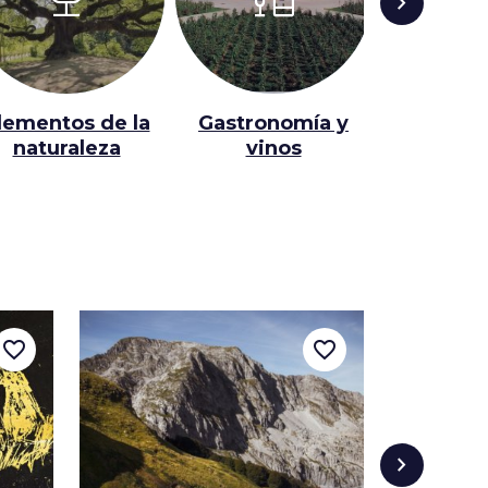
chevron_right
lementos de la
Gastronomía y
Lugares 
naturaleza
vinos
favorite_border
favorite_border
chevron_right