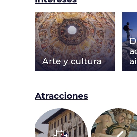
D
a
Arte y cultura
a
Atracciones
castle
brush