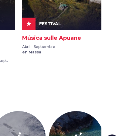
star
event
FESTIVAL
OTR
Música sulle Apuane
Quest’es
Abril - Septiembre
Desde el 23 ju
en Massa
2026
en Carrara
sept.