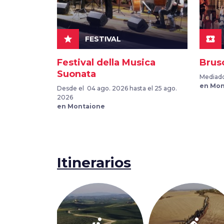
star
local_play
FESTIVAL
Festival della Musica
Brusc
Suonata
Mediado
en Mon
Desde el 04 ago. 2026 hasta el 25 ago.
2026
en Montaione
Itinerarios