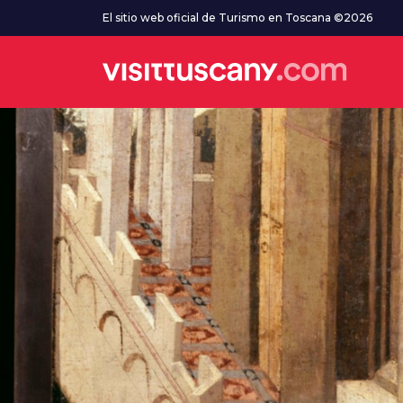
Ve al contenido principal
El sitio web oficial de Turismo en Toscana ©2026