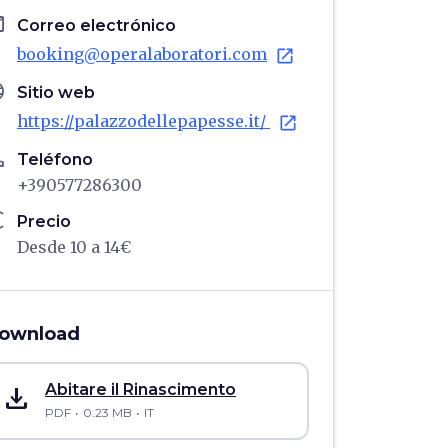
il
Correo electrónico
booking@operalaboratori.com
open_in_new
age
Sitio web
https://palazzodellepapesse.it/
open_in_new
ne
Teléfono
+390577286300
ro
Precio
Desde 10 a 14€
ownload
save_alt
Abitare il Rinascimento
PDF
0.23 MB
IT