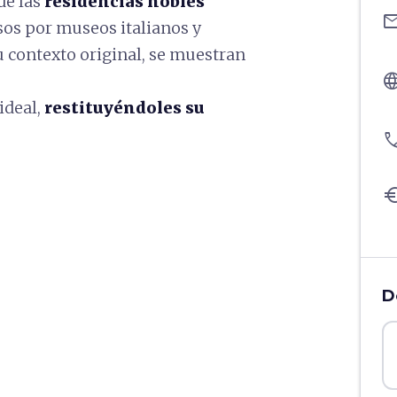
de las
residencias nobles
ema
os por museos italianos y
 contexto original, se muestran
langu
ideal,
restituyéndoles su
pho
eu
D