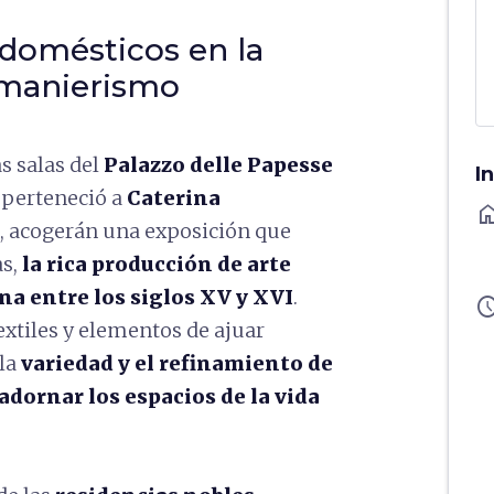
 domésticos en la
l manierismo
las salas del
Palazzo delle Papesse
I
e perteneció a
Caterina
ho
I, acogerán una exposición que
as,
la rica producción de arte
na entre los siglos XV y XVI
.
sched
textiles y elementos de ajuar
la
variedad y el refinamiento de
adornar los espacios de la vida