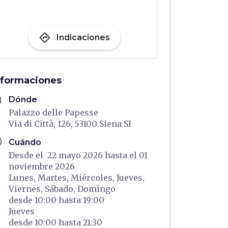
directions
Indicaciones
nformaciones
me
Dónde
Palazzo delle Papesse
Via di Città, 126, 53100 Siena SI
ule
Cuándo
Desde el 22 mayo 2026 hasta el 01
noviembre 2026
Lunes,
Martes,
Miércoles,
Jueves,
Viernes,
Sábado,
Domingo
desde
10:00
hasta
19:00
Jueves
desde
10:00
hasta
21:30