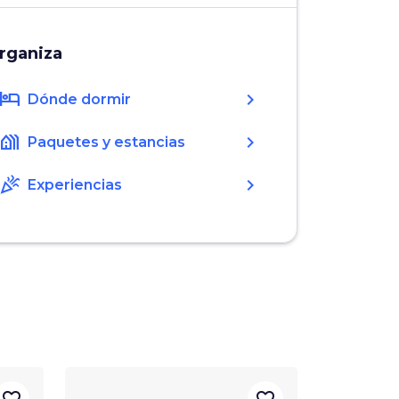
rganiza
hotel
chevron_right
Dónde dormir
holiday_village
chevron_right
Paquetes y estancias
celebration
chevron_right
Experiencias