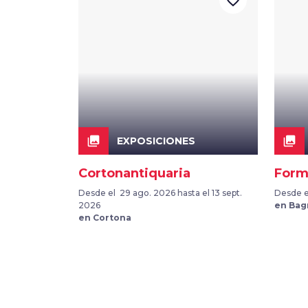
favorite_border
collections
collections
EXPOSICIONES
Cortonantiquaria
Form
Desde el 29 ago. 2026 hasta el 13 sept.
Desde el
2026
en Bag
en Cortona