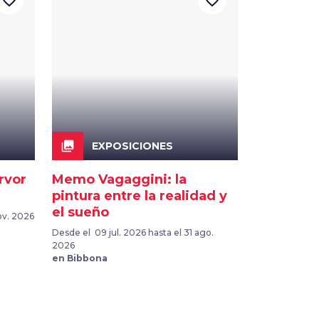
favorite_border
favorite_border
collections
EXPOSICIONES
rvor
Memo Vagaggini: la
pintura entre la realidad y
el sueño
ov. 2026
Desde el 09 jul. 2026 hasta el 31 ago.
2026
en Bibbona