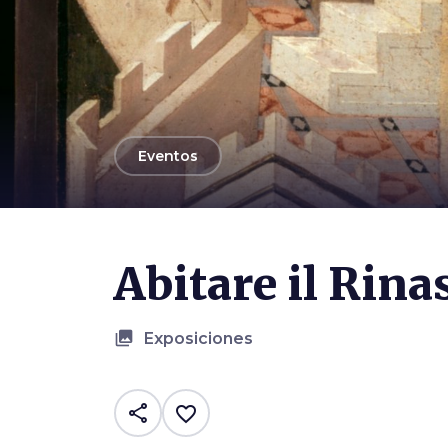
arrow_back
Eventos
Abitare il Rin
collections
Exposiciones
share
favorite_border