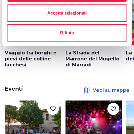
favorite_border
favorite_border
Accetta selezionati
Rifiuta
6 TAPPE
49 km
10 km
2
Viaggio tra borghi e
La Strada del
La 
pievi delle colline
Marrone del Mugello
dei
lucchesi
di Marradi
Eventi
map
Vedi su mappa
favorite_border
favorite_border