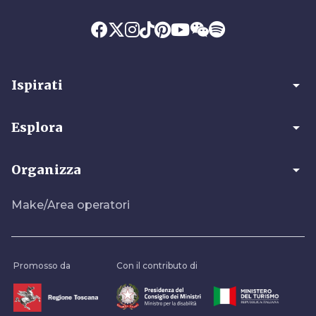
arrow_drop_down
Ispirati
arrow_drop_down
Esplora
arrow_drop_down
Organizza
Make/Area operatori
Promosso da
Con il contributo di