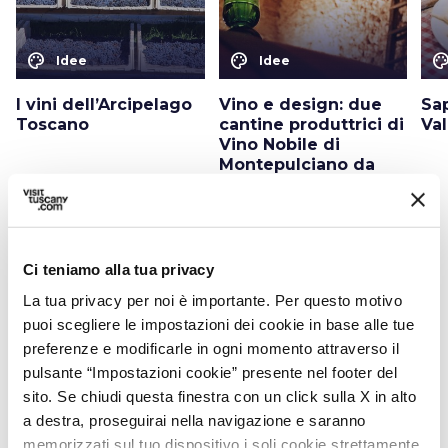
color_lens
color_lens
color_le
Idee
Idee
I vini dell’Arcipelago
Vino e design: due
Sap
Toscano
cantine produttrici di
Va
Vino Nobile di
Montepulciano da
non perdere
Ci teniamo alla tua privacy
La tua privacy per noi è importante. Per questo motivo
Inizia la scoperta
puoi scegliere le impostazioni dei cookie in base alle tue
preferenze e modificarle in ogni momento attraverso il
Luoghi da non perdere, percorsi tappa per tappa,
pulsante “Impostazioni cookie” presente nel footer del
eventi e suggerimenti per il tuo viaggio
sito. Se chiudi questa finestra con un click sulla X in alto
a destra, proseguirai nella navigazione e saranno
memorizzati sul tuo dispositivo i soli cookie strettamente