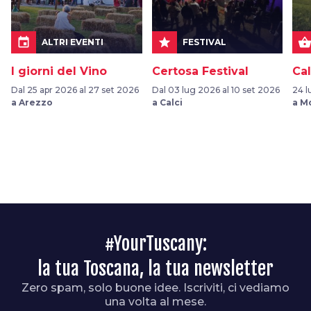
event
star
shopping_bask
ALTRI EVENTI
FESTIVAL
I giorni del Vino
Certosa Festival
Cal
Dal 25 apr 2026 al 27 set 2026
Dal 03 lug 2026 al 10 set 2026
24 l
a Arezzo
a Calci
a M
#YourTuscany:
la tua Toscana, la tua newsletter
Zero spam, solo buone idee. Iscriviti, ci vediamo
una volta al mese.