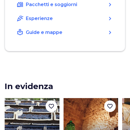
holiday_village
chevron_right
Pacchetti e soggiorni
celebration
chevron_right
Esperienze
local_library
chevron_right
Guide e mappe
In evidenza
favorite_border
favorite_border