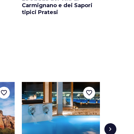
Carmignano e dei Sapori
extraverg
tipici Pratesi
Grevepe
favorite_border
favorite_border
chevron_right