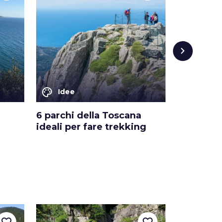
chevron_right
palette
palette
Idee
Idee
6 parchi della Toscana
5 buoni m
ideali per fare trekking
la Rivier
favorite_border
favorite_border