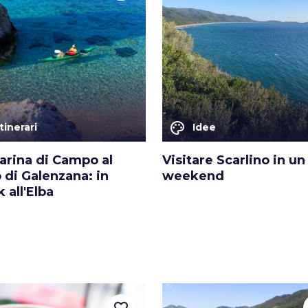
palette
Itinerari
Idee
arina di Campo al
Visitare Scarlino in un
 di Galenzana: in
weekend
 all'Elba
favorite_border