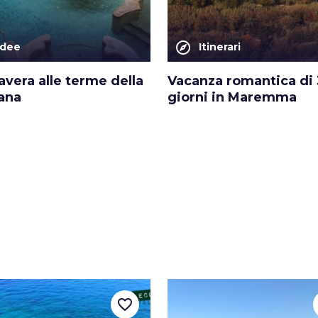
explore
Idee
Itinerari
vera alle terme della
Vacanza romantica di 
ana
giorni in Maremma
favorite_border