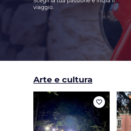
Scegli la tua passione e inizia il
viaggio.
Arte e cultura
favorite_border