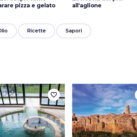
rare pizza e gelato
all'aglione
Olio
Ricette
Sapori
favorite_border