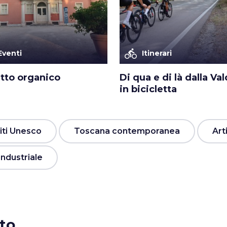
directions_bike
Eventi
Itinerari
atto organico
Di qua e di là dalla Va
in bicicletta
iti Unesco
Toscana contemporanea
Art
ndustriale
rto