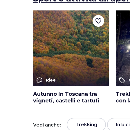
favorite_border
palette
local_offer
Idee
Autunno in Toscana tra
Trek
vigneti, castelli e tartufi
con l
Trekking
In bic
Vedi anche: