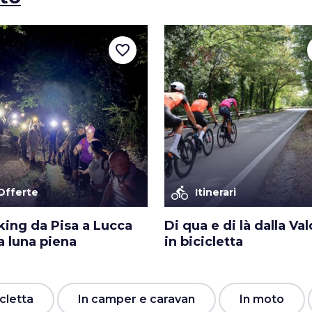
favorite_border
directions_bike
Offerte
Itinerari
king da Pisa a Lucca
Di qua e di là dalla Va
a luna piena
in bicicletta
icletta
In camper e caravan
In moto