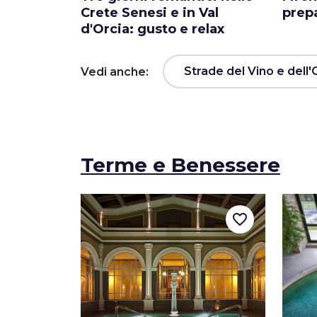
Crete Senesi e in Val
prepa
d'Orcia: gusto e relax
Strade del Vino e dell'
Vedi anche:
Terme e Benessere
favorite_border