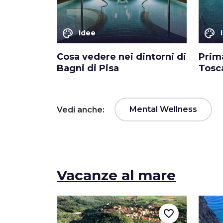
palette
palette
Idee
Cosa vedere nei dintorni di
Prima
Bagni di Pisa
Tosc
Mental Wellness
Vedi anche:
Vacanze al mare
favorite_border