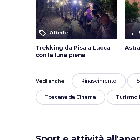
local_offer
event
Offerte
Trekking da Pisa a Lucca
Astr
con la luna piena
Rinascimento
S
Vedi anche:
Toscana da Cinema
Turismo I
Sport e attività all'ape