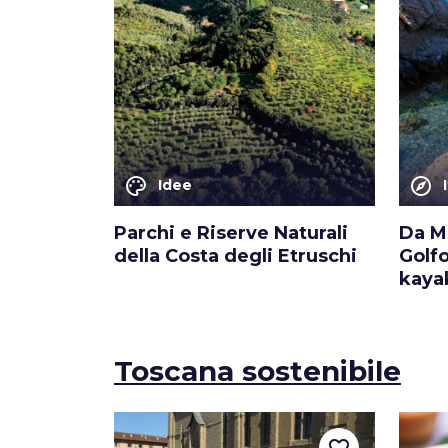
palette
explore
Idee
Parchi e Riserve Naturali
Da M
della Costa degli Etruschi
Golfo
kayak
Toscana sostenibile
favorite_border