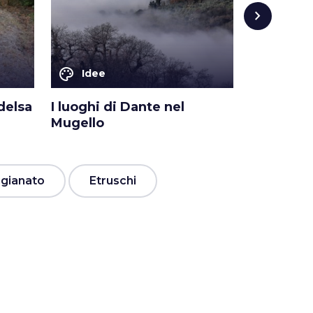
chevron_right
palette
palette
Idee
Idee
ldelsa
I luoghi di Dante nel
5 luoghi 
Mugello
Montieri
igianato
Etruschi