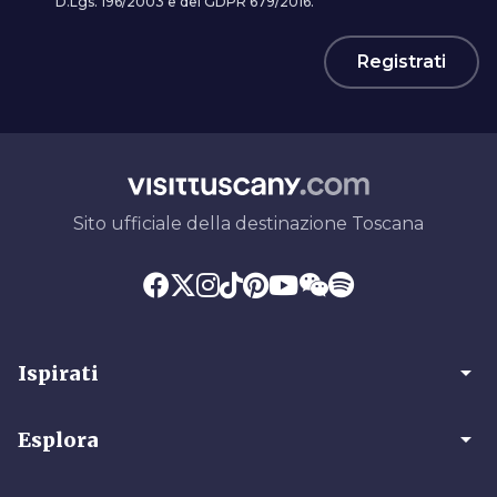
D.Lgs. 196/2003 e del GDPR 679/2016.
Registrati
Sito ufficiale della destinazione Toscana
arrow_drop_down
Ispirati
arrow_drop_down
Esplora