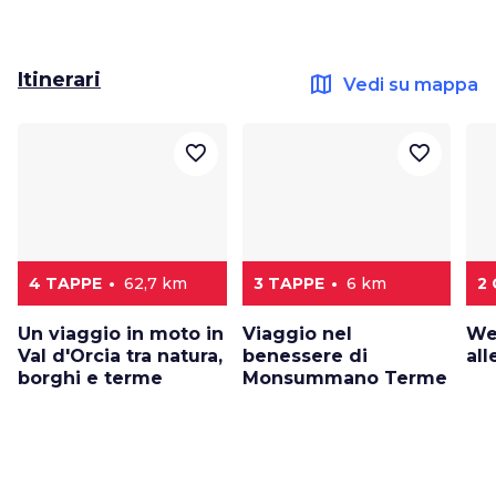
Itinerari
map
Vedi su mappa
favorite_border
favorite_border
4 TAPPE
62,7 km
3 TAPPE
6 km
2 
Un viaggio in moto in
Viaggio nel
We
Val d'Orcia tra natura,
benessere di
al
borghi e terme
Monsummano Terme