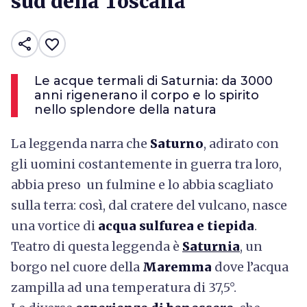
sud della Toscana
share
favorite_border
Le acque termali di Saturnia: da 3000
anni rigenerano il corpo e lo spirito
nello splendore della natura
La leggenda narra che
Saturno
, adirato con
gli uomini costantemente in guerra tra loro,
abbia preso un fulmine e lo abbia scagliato
sulla terra: così, dal cratere del vulcano, nasce
una vortice di
acqua sulfurea e tiepida
.
Teatro di questa leggenda è
Saturnia
, un
borgo nel cuore della
Maremma
dove l’acqua
zampilla ad una temperatura di 37,5°.