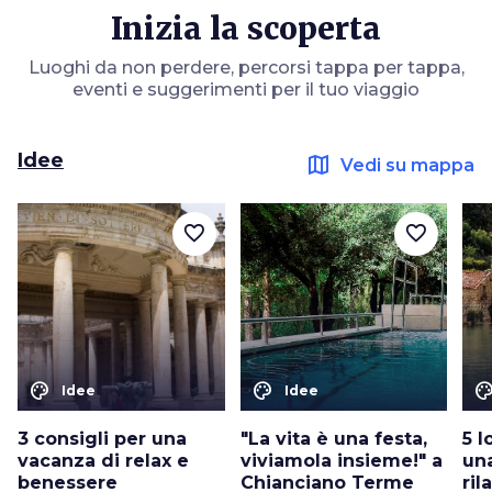
Inizia la scoperta
Luoghi da non perdere, percorsi tappa per tappa,
eventi e suggerimenti per il tuo viaggio
Idee
map
Vedi su mappa
favorite_border
favorite_border
color_lens
color_lens
color_le
Idee
Idee
3 consigli per una
"La vita è una festa,
5 l
vacanza di relax e
viviamola insieme!" a
un
benessere
Chianciano Terme
ril