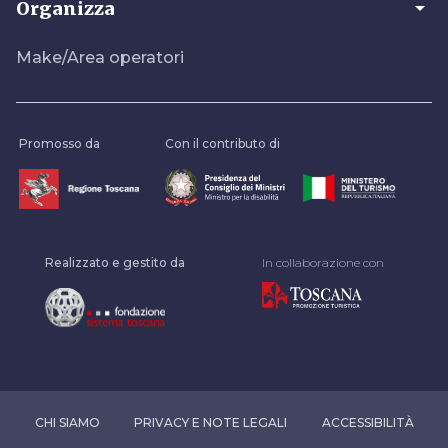
arrow_drop_down
Organizza
Make/Area operatori
Promosso da
Con il contributo di
Realizzato e gestito da
In collaborazione con
CHI SIAMO
PRIVACY E NOTE LEGALI
ACCESSIBILITÀ