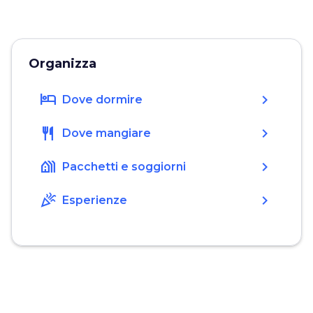
Organizza
hotel
chevron_right
Dove dormire
restaurant
chevron_right
Dove mangiare
holiday_village
chevron_right
Pacchetti e soggiorni
celebration
chevron_right
Esperienze