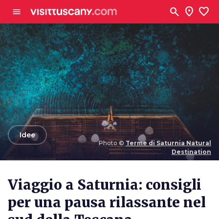
Vai al contenuto principale
search
location_on
favorite
menu
arrow_back
Idee
Photo ©
Terme di Saturnia Natural
Destination
Photo ©
Terme di Saturnia Natural Destination
Viaggio a Saturnia: consigli
per una pausa rilassante nel