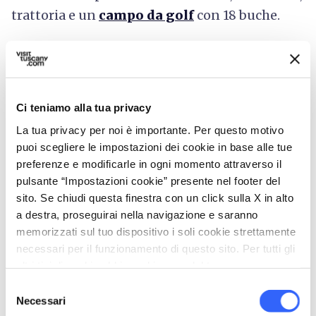
trattoria e un
campo da golf
con 18 buche.
Terme Fonte Pura
Ci teniamo alla tua privacy
La tua privacy per noi è importante. Per questo motivo
puoi scegliere le impostazioni dei cookie in base alle tue
preferenze e modificarle in ogni momento attraverso il
pulsante “Impostazioni cookie” presente nel footer del
sito. Se chiudi questa finestra con un click sulla X in alto
a destra, proseguirai nella navigazione e saranno
memorizzati sul tuo dispositivo i soli cookie strettamente
necessari per il funzionamento di questo sito. Per tutti gli
altri tipi di cookie abbiamo bisogno del tuo consenso.
Selezione
Terme Fonte Pura - Credit:
Pagina FB Fonte Pura
Necessari
del
Saturnia