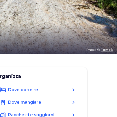
Photo ©
Tomek
rganizza
hotel
chevron_right
Dove dormire
restaurant
chevron_right
Dove mangiare
holiday_village
chevron_right
Pacchetti e soggiorni