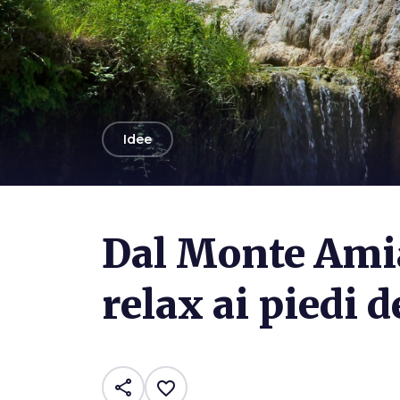
arrow_back
Idee
Photo ©
Tomek
Dal Monte Amia
relax ai piedi 
share
favorite_border