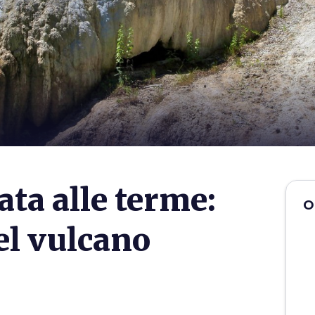
ta alle terme:
O
del vulcano