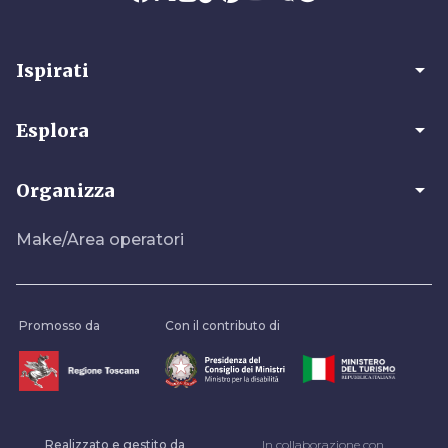
arrow_drop_down
Ispirati
arrow_drop_down
Esplora
arrow_drop_down
Organizza
Make/Area operatori
Promosso da
Con il contributo di
Realizzato e gestito da
In collaborazione con