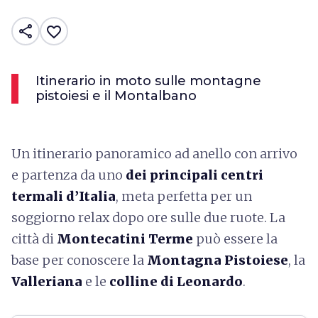
share
favorite_border
Itinerario in moto sulle montagne
pistoiesi e il Montalbano
Un itinerario panoramico ad anello con arrivo
e partenza da uno
dei principali centri
termali d’Italia
, meta perfetta per un
soggiorno relax dopo ore sulle due ruote. La
città di
Montecatini Terme
può essere la
base per conoscere la
Montagna Pistoiese
, la
Valleriana
e le
colline di Leonardo
.