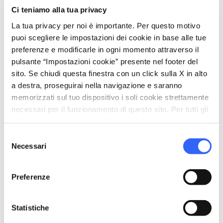
Ci teniamo alla tua privacy
La tua privacy per noi è importante. Per questo motivo
map
Mostra su mappa
puoi scegliere le impostazioni dei cookie in base alle tue
preferenze e modificarle in ogni momento attraverso il
pulsante “Impostazioni cookie” presente nel footer del
sito. Se chiudi questa finestra con un click sulla X in alto
a destra, proseguirai nella navigazione e saranno
memorizzati sul tuo dispositivo i soli cookie strettamente
necessari per il funzionamento di questo sito. Per tutti gli
altri tipi di cookie abbiamo bisogno del tuo consenso.
Selezione
Necessari
del
consenso
Preferenze
fullscreen
Esplora su mappa
Statistiche