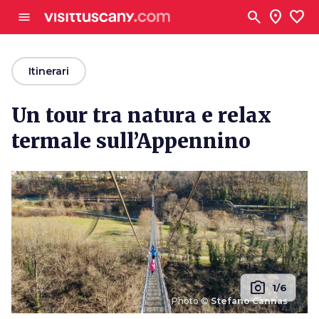
Vai al contenuto principale
search
location_on
favorite
menu
arrow_back
Itinerari
Un tour tra natura e relax
termale sull’Appennino
photo_camera
1/6
Photo ©
Stefano Cannas