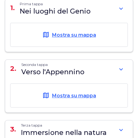
Prima tappa
1.
expand_more
Nei luoghi del Genio
map
Mostra su mappa
Seconda tappa
2.
expand_more
Verso l'Appennino
map
Mostra su mappa
Terza tappa
3.
expand_more
Immersione nella natura