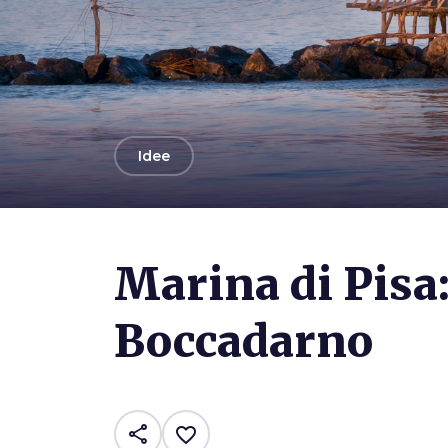
arrow_back
Idee
Photo ©
Guglielmo Giambartolomei
Marina di Pisa:
Boccadarno
share
favorite_border