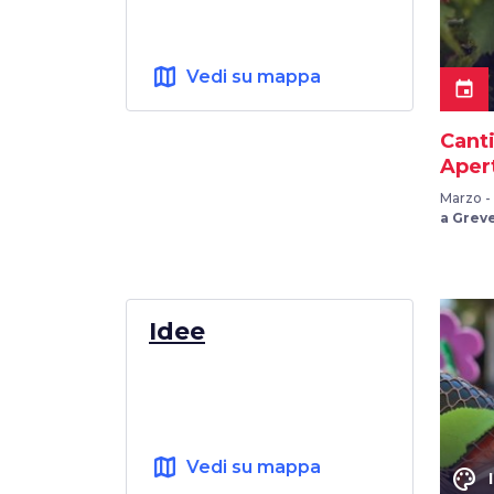
map
Vedi su mappa
event
Cant
Aper
Marzo -
a Greve
Idee
map
Vedi su mappa
color_lens