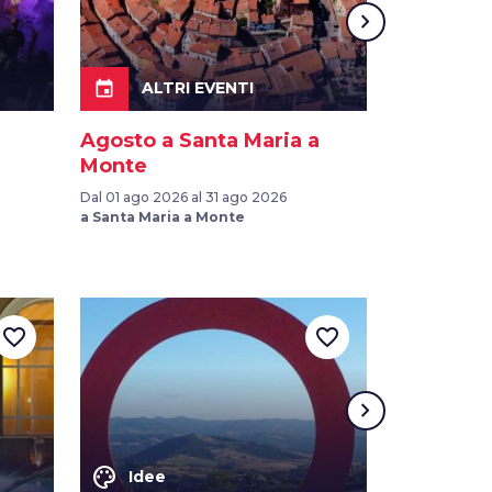
chevron_right
event
event
ALTRI EVENTI
ALTR
Agosto a Santa Maria a
Una notte
Monte
Il 10 ago 2026
a San Miniat
Dal 01 ago 2026 al 31 ago 2026
a Santa Maria a Monte
favorite_border
favorite_border
chevron_right
color_lens
color_lens
Idee
Idee