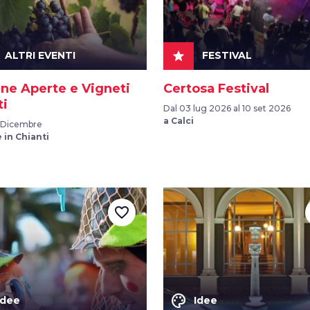
star
ALTRI EVENTI
FESTIVAL
ine Aperte e Vigneti
Certosa Festival
ti
Dal 03 lug 2026 al 10 set 2026
a Calci
 Dicembre
 in Chianti
favorite_border
color_lens
Idee
Idee