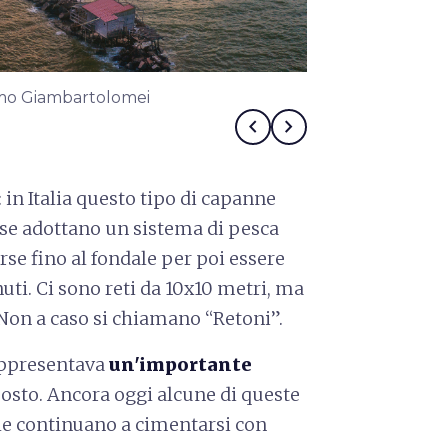
lmo Giambartolomei
Retoni a Marin
chevron_left
chevron_right
: in Italia questo tipo di capanne
se adottano un sistema di pesca
se fino al fondale per poi essere
ti. Ci sono reti da 10x10 metri, ma
 Non a caso si chiamano “Retoni”.
appresentava
un'importante
posto. Ancora oggi alcune di queste
he continuano a cimentarsi con