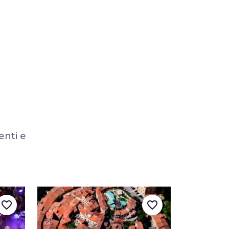
enti e
favorite_border
favorite_border