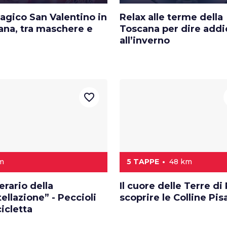
agico San Valentino in
Relax alle terme della
ana, tra maschere e
Toscana per dire addi
all’inverno
favorite_border
km
5 TAPPE
48 km
nerario della
Il cuore delle Terre di 
ellazione” - Peccioli
scoprire le Colline Pi
cicletta