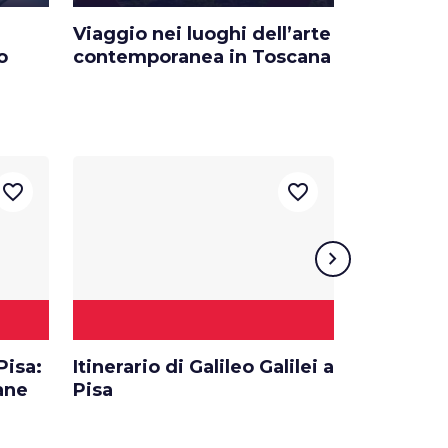
Viaggio nei luoghi dell’arte
Trekking 
o
contemporanea in Toscana
luoghi da
Toscana
favorite_border
favorite_border
chevron_right
5 TAPPE
Pisa:
Itinerario di Galileo Galilei a
La Valder
sane
Pisa