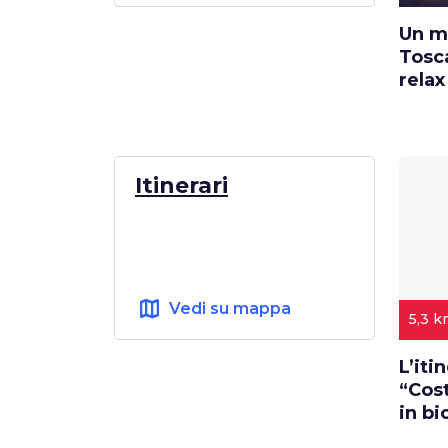
Un m
Tosc
relax
Itinerari
map
Vedi su mappa
5,3 
L’iti
“Cost
in bi