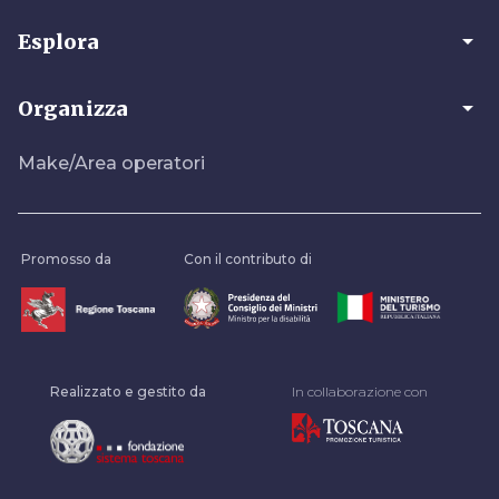
arrow_drop_down
Esplora
arrow_drop_down
Organizza
Make/Area operatori
Promosso da
Con il contributo di
Realizzato e gestito da
In collaborazione con