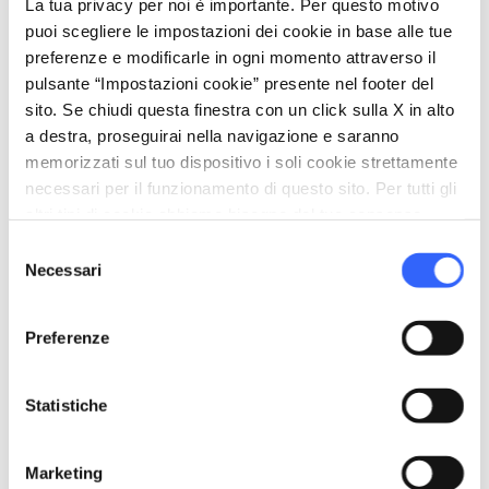
La tua privacy per noi è importante. Per questo motivo
puoi scegliere le impostazioni dei cookie in base alle tue
Informazioni
preferenze e modificarle in ogni momento attraverso il
directions_bike
Tipo di bici
pulsante “Impostazioni cookie” presente nel footer del
Strada
sito. Se chiudi questa finestra con un click sulla X in alto
a destra, proseguirai nella navigazione e saranno
straighten
Lunghezza
memorizzati sul tuo dispositivo i soli cookie strettamente
67 Km
necessari per il funzionamento di questo sito. Per tutti gli
altri tipi di cookie abbiamo bisogno del tuo consenso.
Impegno fisico
Medio
Selezione
Necessari
del
Difficoltà tecnica
consenso
Media
Preferenze
info
Più informazioni
Statistiche
Marketing