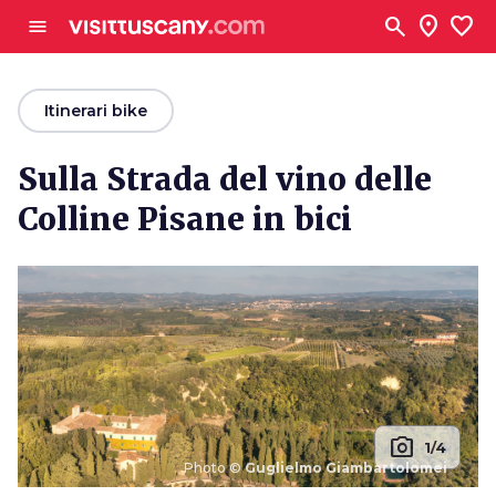
Vai al contenuto principale
search
location_on
favorite
menu
arrow_back
Itinerari bike
Sulla Strada del vino delle
Colline Pisane in bici
photo_camera
1/4
Photo ©
Guglielmo Giambartolomei