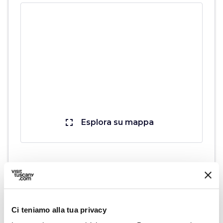
fullscreen
Esplora su mappa
vertical_align_top
340 mt
vertical_align_bottom
7 mt
Ci teniamo alla tua privacy