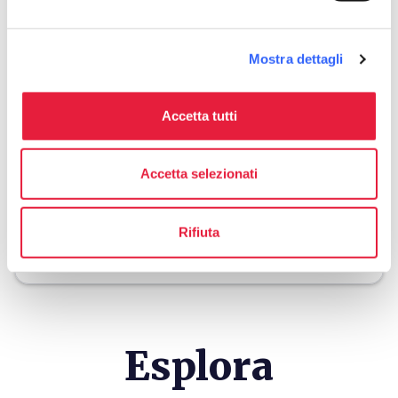
Download
Mostra dettagli
save_alt
Tracciato e scheda itinerario
Accetta tutti
Accetta selezionati
warning_amber
Avviso
Presta attenzione a queste
Rifiuta
indicazioni
Esplora