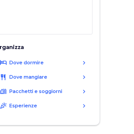
rganizza
hotel
chevron_right
Dove dormire
restaurant
chevron_right
Dove mangiare
holiday_village
chevron_right
Pacchetti e soggiorni
celebration
chevron_right
Esperienze