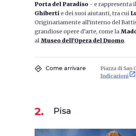
Porta del Paradiso
- e rappresenta i
Ghiberti
e dei suoi aiutanti, tra cui
L
Originariamente all'interno del Batti
grandiose opere d’arte, come la
Madd
al
Museo dell'Opera del Duomo
.
directions
Come arrivare
Piazza di San G
open_in_new
Indicazioni
2.
Pisa