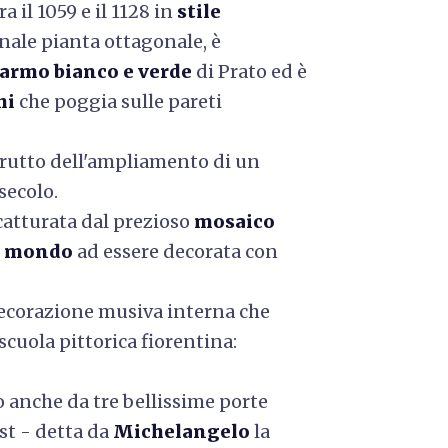
tra il 1059 e il 1128 in
stile
nale pianta ottagonale, è
 marmo bianco e verde
di Prato ed è
hi
che poggia sulle pareti
frutto dell'ampliamento di un
secolo.
 catturata dal prezioso
mosaico
l mondo
ad essere decorata con
a decorazione musiva interna che
 scuola pittorica fiorentina:
to anche da tre bellissime porte
est - detta da
Michelangelo
la