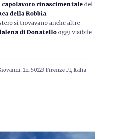
l
capolavoro rinascimentale
del
uca della Robbia
.
stero si trovavano anche altre
alena di Donatello
oggi visibile
iovanni, 1n, 50123 Firenze FI, Italia