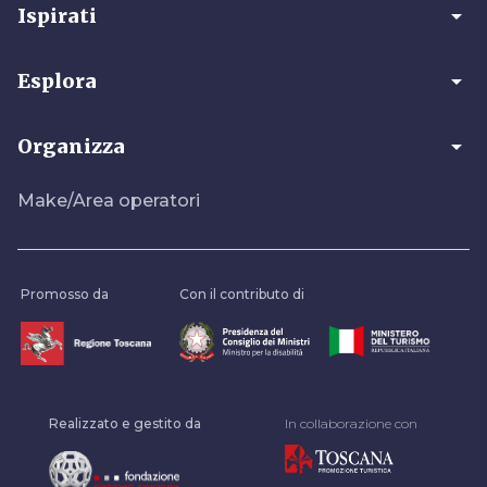
arrow_drop_down
Ispirati
arrow_drop_down
Esplora
arrow_drop_down
Organizza
Make/Area operatori
Promosso da
Con il contributo di
Realizzato e gestito da
In collaborazione con