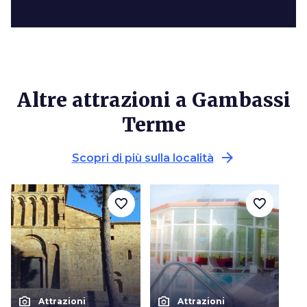
Altre attrazioni a Gambassi
Terme
arrow_forward
Scopri di più sulla località
favorite_border
favorite_border
photo_camera
photo_camera
Attrazioni
Attrazioni