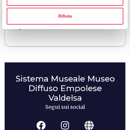
celebration
chevron_right
Esperienze
Rifiuta
local_library
chevron_right
Guide e mappe
Sistema Museale Museo
Diffuso Empolese
Valdelsa
Segui sui social