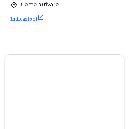
directions
Come arrivare
open_in_new
Indicazioni