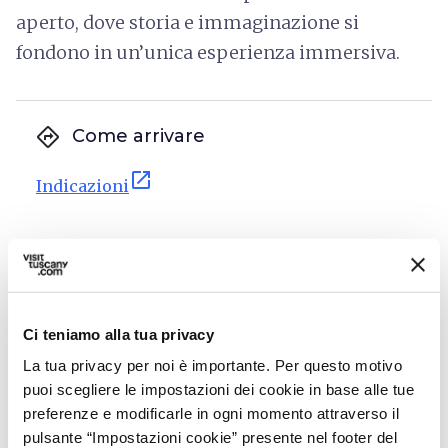
aperto, dove storia e immaginazione si
fondono in un’unica esperienza immersiva.
directions
Come arrivare
open_in_new
Indicazioni
I mestieri nel Borgo a Ponticello |
Agosto 2026
Ci teniamo alla tua privacy
La tua privacy per noi è importante. Per questo motivo
puoi scegliere le impostazioni dei cookie in base alle tue
preferenze e modificarle in ogni momento attraverso il
pulsante “Impostazioni cookie” presente nel footer del