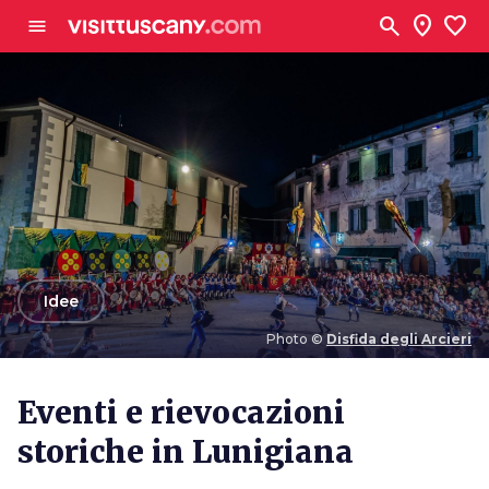
Vai al contenuto principale
search
location_on
favorite
menu
arrow_back
Idee
Photo ©
Disfida degli Arcieri
Photo ©
Disfida degli Arcieri
Eventi e rievocazioni
storiche in Lunigiana