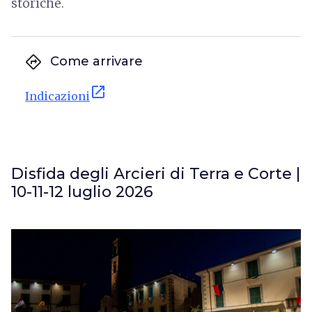
storiche.
directions
Come arrivare
open_in_new
Indicazioni
Disfida degli Arcieri di Terra e Corte |
10-11-12 luglio 2026