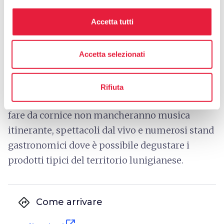
attività che scandivano la quotidianità delle
comunità agricole.
Accetta tutti
Tra vicoli e piazze
prendono vita antichi
mestieri
oggi quasi scomparsi: dal fabbro allo
Accetta selezionati
scalpellino, dal falegname al maniscalco,
passando per lustrascarpe, impagliatori e
Rifiuta
molte altre figure della tradizione popolare. A
fare da cornice non mancheranno musica
itinerante, spettacoli dal vivo e numerosi stand
gastronomici dove è possibile degustare i
prodotti tipici del territorio lunigianese.
directions
Come arrivare
open_in_new