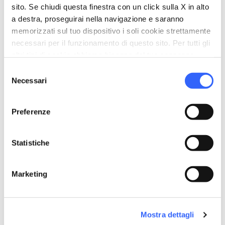
sito. Se chiudi questa finestra con un click sulla X in alto
a destra, proseguirai nella navigazione e saranno
memorizzati sul tuo dispositivo i soli cookie strettamente
necessari per il funzionamento di questo sito. Per tutti gli
altri tipi di cookie abbiamo bisogno del tuo consenso.
Selezione
Necessari
del
I Mestieri nel Borgo a Ponticello - Credit:
Lunigiana
consenso
World
Preferenze
Ogni anno a metà di agosto il
borgo di
Statistiche
Ponticello
, a
Filattiera
, si riaccende con una
rievocazione dedicata alla vita contadina e alle
Marketing
antiche tradizioni rurali della Lunigiana.
Un’occasione imperdibile per immergersi nelle
atmosfere del passato, riscoprendo i lavori e le
Mostra dettagli