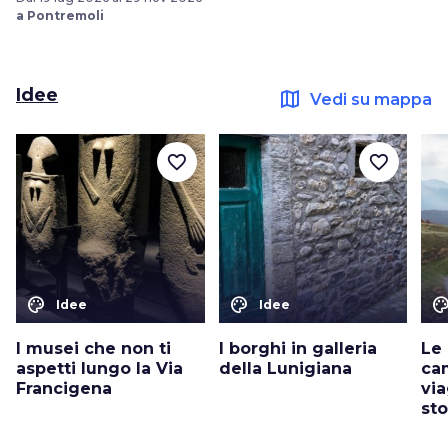
a Pontremoli
Idee
map
Vedi su mappa
favorite_border
favorite_border
color_lens
color_lens
color_le
Idee
Idee
I musei che non ti
I borghi in galleria
Le 
aspetti lungo la Via
della Lunigiana
ca
Francigena
vi
sto