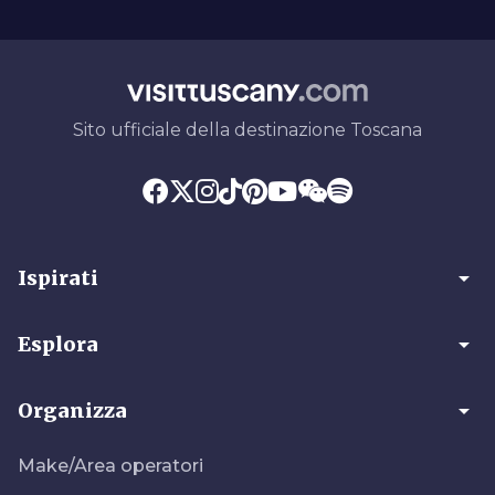
Sito ufficiale della destinazione Toscana
arrow_drop_down
Ispirati
arrow_drop_down
Esplora
arrow_drop_down
Organizza
Make/Area operatori