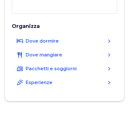
Organizza
hotel
chevron_right
Dove dormire
restaurant
chevron_right
Dove mangiare
holiday_village
chevron_right
Pacchetti e soggiorni
celebration
chevron_right
Esperienze