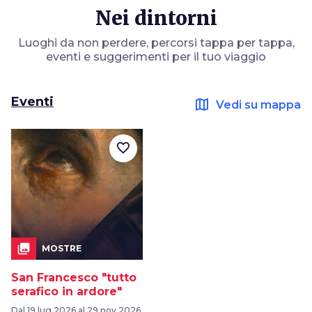
Nei dintorni
Luoghi da non perdere, percorsi tappa per tappa,
eventi e suggerimenti per il tuo viaggio
Eventi
map
Vedi su mappa
favorite_border
collections
MOSTRE
San Francesco "tutto
serafico in ardore"
Dal 19 lug 2026 al 29 nov 2026