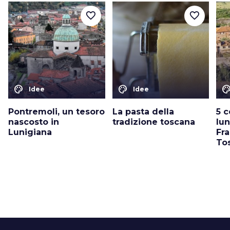
favorite_border
favorite_border
color_lens
color_lens
color_le
Idee
Idee
Pontremoli, un tesoro
La pasta della
5 
nascosto in
tradizione toscana
lun
Lunigiana
Fr
To