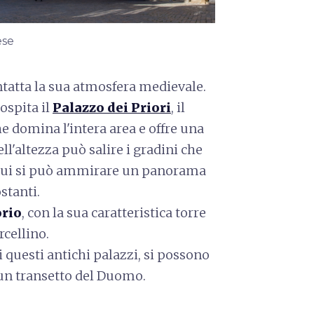
ese
intatta la sua atmosfera medievale.
 ospita il
Palazzo dei Priori
, il
e domina l'intera area e offre una
ll'altezza può salire i gradini che
 cui si può ammirare un panorama
ostanti.
orio
, con la sua caratteristica torre
cellino.
 questi antichi palazzi, si possono
un transetto del Duomo.