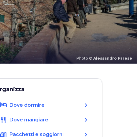
Photo ©
Alessandro Farese
rganizza
hotel
chevron_right
Dove dormire
restaurant
chevron_right
Dove mangiare
holiday_village
chevron_right
Pacchetti e soggiorni