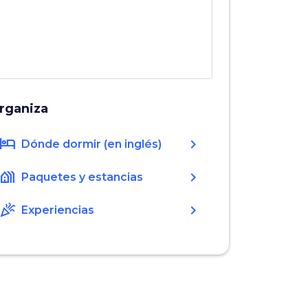
rganiza
hotel
chevron_right
Dónde dormir (en inglés)
holiday_village
chevron_right
Paquetes y estancias
celebration
chevron_right
Experiencias