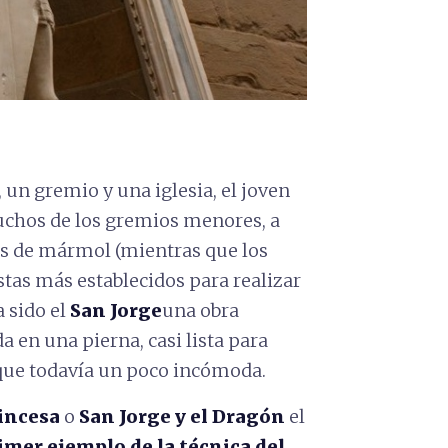
un gremio y una iglesia, el joven
uchos de los gremios menores, a
ras de mármol (mientras que los
stas más establecidos para realizar
a sido el
San Jorge
una obra
a en una pierna, casi lista para
ue todavía un poco incómoda.
rincesa
o
San Jorge y el Dragón
el
imer ejemplo de la técnica del