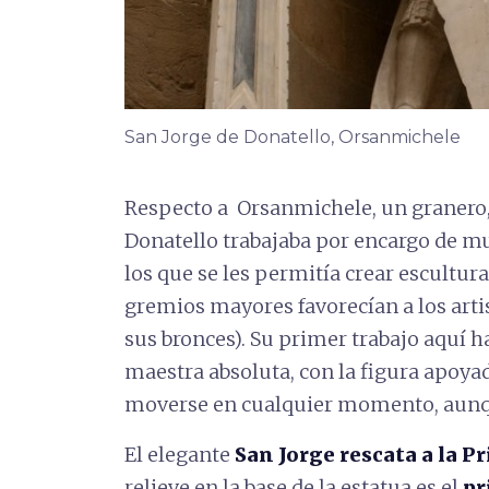
San Jorge de Donatello, Orsanmichele
Respecto a Orsanmichele, un granero, 
Donatello trabajaba por encargo de m
los que se les permitía crear escultu
gremios mayores favorecían a los arti
sus bronces). Su primer trabajo aquí h
maestra absoluta, con la figura apoyad
moverse en cualquier momento, aunq
El elegante
San Jorge rescata a la P
relieve en la base de la estatua es el
pr