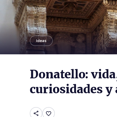
arrow_back
Ideas
Photo ©
Sailko
Donatello: vida
curiosidades y 
share
favorite_border