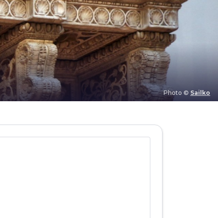
Photo ©
Sailko