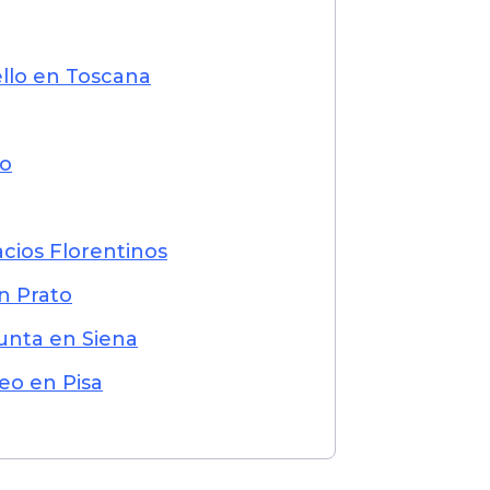
llo en Toscana
mo
acios Florentinos
n Prato
unta en Siena
eo en Pisa