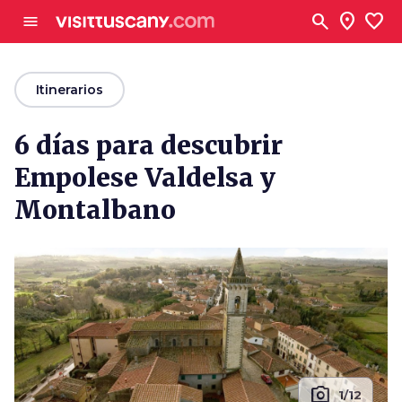
Ve al contenido principal
search
location_on
favorite
menu
arrow_back
Itinerarios
6 días para descubrir
Empolese Valdelsa y
Montalbano
photo_camera
1/12