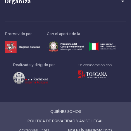
arrow_drop_down
Organiza
Promovido por
Con el aporte de la
.
Realizado y dirigido por
En colaboración con
QUIÉNES SOMOS
POLÍTICA DE PRIVACIDAD Y AVISO LEGAL
ACCESSIBILIDAD
BOLETÍN INFORMATIVO