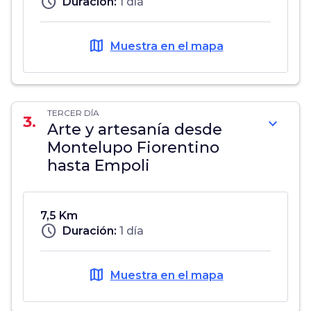
schedule
Duración:
1 día
map
Muestra en el mapa
TERCER DÍA
3.
expand_more
Arte y artesanía desde
Montelupo Fiorentino
hasta Empoli
7,5 Km
schedule
Duración:
1 día
map
Muestra en el mapa