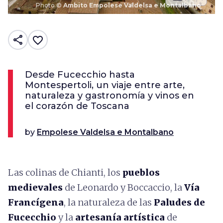
Photo ©
Ambito Empolese Valdelsa e Montalbano
share
favorite_border
Desde Fucecchio hasta
Montespertoli, un viaje entre arte,
naturaleza y gastronomía y vinos en
el corazón de Toscana
by
Empolese Valdelsa e Montalbano
Las colinas de Chianti, los
pueblos
medievales
de Leonardo y Boccaccio, la
Vía
Francígena
, la naturaleza de las
Paludes de
Fucecchio
y la
artesanía artística
de