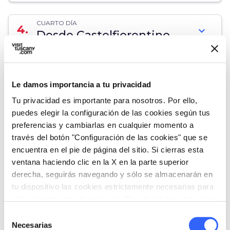
CUARTO DÍA
4.
expand_more
Desde Castelfiorentino
hasta el pueblo de
Certaldo
Le damos importancia a tu privacidad
29 Km
Tu privacidad es importante para nosotros. Por ello,
schedule
Duración:
1 día
puedes elegir la configuración de las cookies según tus
preferencias y cambiarlas en cualquier momento a
través del botón "Configuración de las cookies" que se
map
Muestra en el mapa
encuentra en el pie de página del sitio. Si cierras esta
ventana haciendo clic en la X en la parte superior
derecha, seguirás navegando y sólo se almacenarán en
tu dispositivo las cookies estrictamente necesarias para
QUINTO DÍA
5.
expand_more
el funcionamiento de este sitio. Para todos los otros tipos
Arte y Naturaleza desde
de cookies necesitamos tu consentimiento.
Selección
Montaione hasta
Necesarias
de