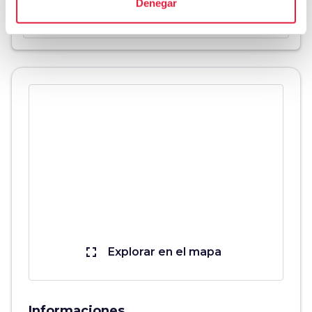
Denegar
map
Muestra en el mapa
fullscreen
Explorar en el mapa
Informaciones