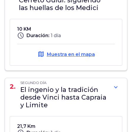
Cerreto Guidi: siguiendo
las huellas de los Medici
10 KM
schedule
Duración:
1 día
map
Muestra en el mapa
SEGUNDO DÍA
2.
expand_more
El ingenio y la tradición
desde Vinci hasta Capraia
y Limite
21,7 Km