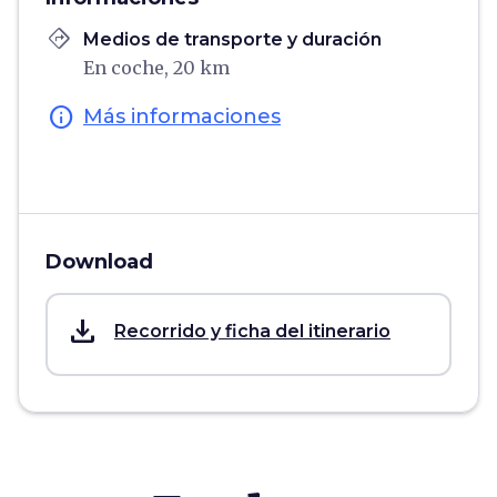
directions
Medios de transporte y duración
En coche, 20 km
info
Más informaciones
Download
save_alt
Recorrido y ficha del itinerario