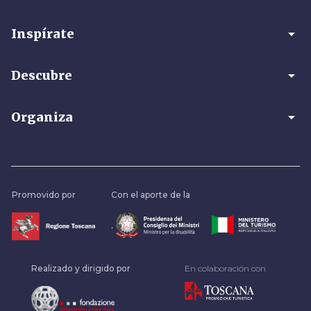
arrow_drop_down
Inspírate
arrow_drop_down
Descubre
arrow_drop_down
Organiza
Promovido por
Con el aporte de la
.
Realizado y dirigido por
En colaboración con