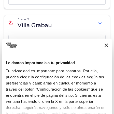
Etapa 2
2.
expand_more
Villa Grabau
map
Muestra en el mapa
Le damos importancia a tu privacidad
Etapa 3
Tu privacidad es importante para nosotros. Por ello,
3.
expand_more
Villa Torrigiani
puedes elegir la configuración de las cookies según tus
preferencias y cambiarlas en cualquier momento a
través del botón "Configuración de las cookies" que se
map
Muestra en el mapa
encuentra en el pie de página del sitio. Si cierras esta
ventana haciendo clic en la X en la parte superior
derecha, seguirás navegando y sólo se almacenarán en
tu dispositivo las cookies estrictamente necesarias para