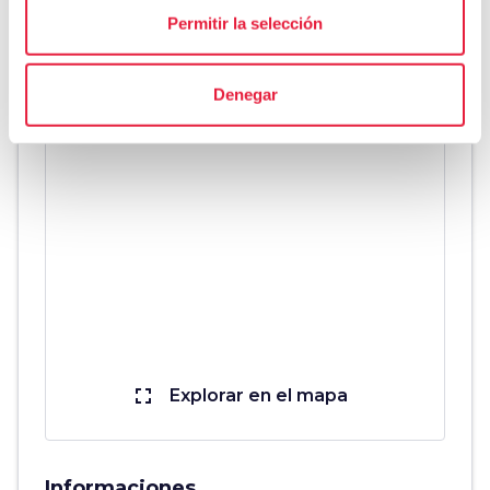
Permitir la selección
mires donde mires, estás constantemente
rodeado de historia que ha forjado tradiciones.
Denegar
fullscreen
Explorar en el mapa
Informaciones