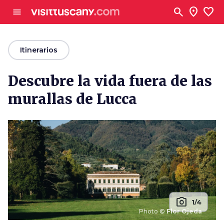
Ve al contenido principal
search
location_on
favorite
menu
arrow_back
Itinerarios
Descubre la vida fuera de las
murallas de Lucca
photo_camera
1/4
Photo ©
Flor Ojeda