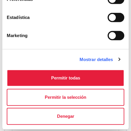
Esfuerzo físico
Fácil
Estadística
Dificultad técnica
Media
Marketing
info
Más informaciones
Mostrar detalles
Download
Permitir todas
save_alt
Recorrido y ficha del itinerario
Permitir la selección
Denegar