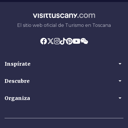
El sitio web oficial de Turismo en Toscana
arrow_drop_down
Inspírate
arrow_drop_down
Descubre
arrow_drop_down
Organiza