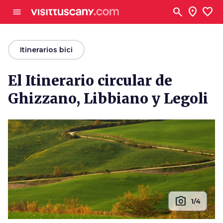
Ve al contenido principal
search
location_on
favorite
menu
arrow_back
Itinerarios bici
El Itinerario circular de
Ghizzano, Libbiano y Legoli
photo_camera
1/4