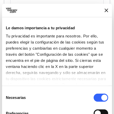
fullscreen
Explorar en el mapa
Le damos importancia a tu privacidad
Tu privacidad es importante para nosotros. Por ello,
vertical_align_top
213 mt
puedes elegir la configuración de las cookies según tus
preferencias y cambiarlas en cualquier momento a
vertical_align_bottom
48 mt
través del botón "Configuración de las cookies" que se
encuentra en el pie de página del sitio. Si cierras esta
ventana haciendo clic en la X en la parte superior
Informaciones
derecha, seguirás navegando y sólo se almacenarán en
tu dispositivo las cookies estrictamente necesarias para
directions_bike
Tipo de bicicleta
el funcionamiento de este sitio. Para todos los otros tipos
Gravel
de cookies necesitamos tu consentimiento.
Selección
straighten
Necesarias
Longitud
de
21 Km
consentimiento
Preferencias