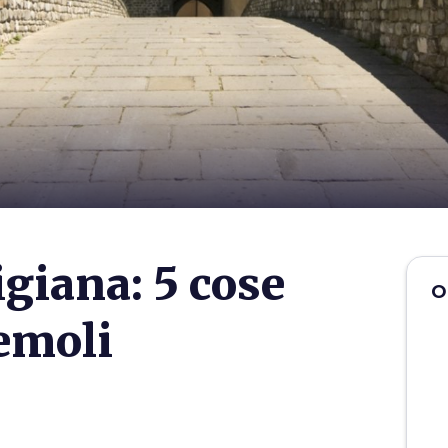
giana: 5 cose
O
remoli