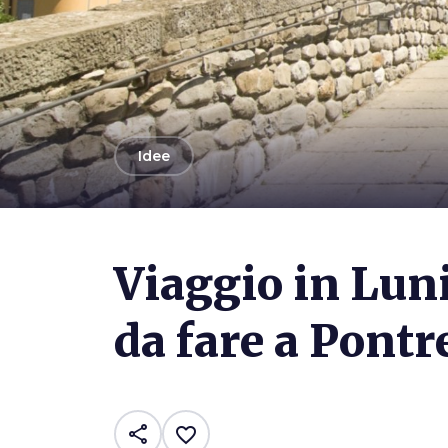
arrow_back
Idee
Photo ©
Shutterstock / Claudio Giovanni Colombo
Viaggio in Luni
da fare a Pont
share
favorite_border