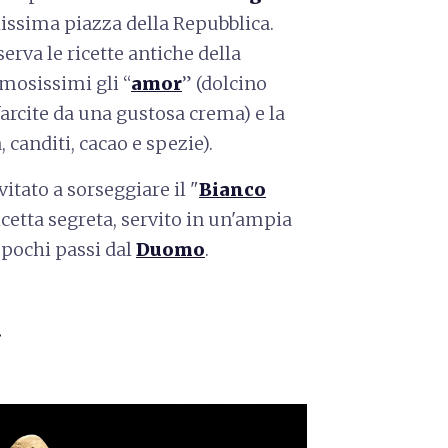
alissima piazza della Repubblica.
erva le ricette antiche della
amosissimi gli “
amor
” (dolcino
 farcite da una gustosa crema) e la
 canditi, cacao e spezie).
itato a sorseggiare il "
Bianco
ricetta segreta, servito in un'ampia
a pochi passi dal
Duomo
.
i