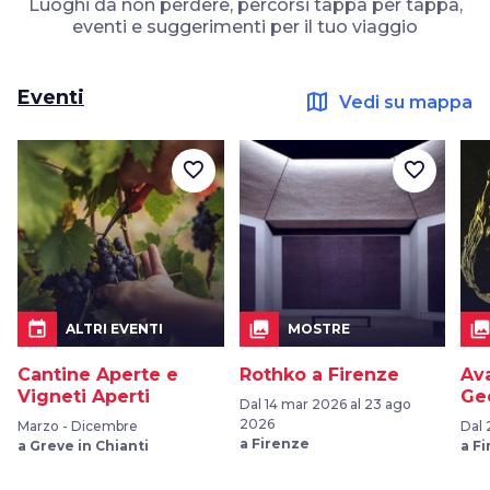
Luoghi da non perdere, percorsi tappa per tappa,
eventi e suggerimenti per il tuo viaggio
Eventi
map
Vedi su mappa
favorite_border
favorite_border
event
collections
collection
ALTRI EVENTI
MOSTRE
Cantine Aperte e
Rothko a Firenze
Ava
Vigneti Aperti
Ge
Dal 14 mar 2026 al 23 ago
2026
Marzo - Dicembre
Dal 
a Firenze
a Greve in Chianti
a F