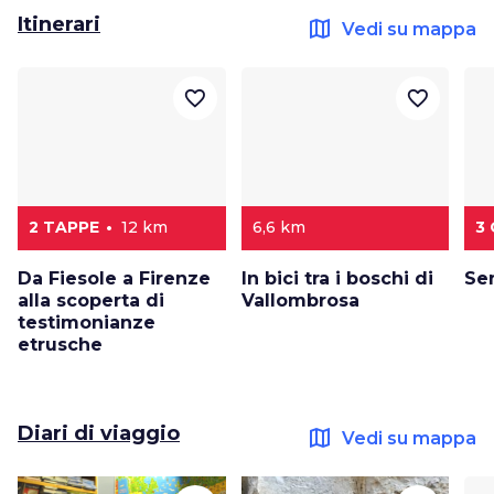
Itinerari
map
Vedi su mappa
favorite_border
favorite_border
2 TAPPE
12 km
6,6 km
3
Da Fiesole a Firenze
In bici tra i boschi di
Sen
alla scoperta di
Vallombrosa
testimonianze
etrusche
Diari di viaggio
map
Vedi su mappa