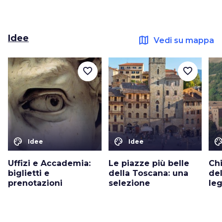
Idee
map
Vedi su mappa
favorite_border
favorite_border
color_lens
color_lens
color_le
Idee
Idee
Uffizi e Accademia:
Le piazze più belle
Chi
biglietti e
della Toscana: una
del
prenotazioni
selezione
le