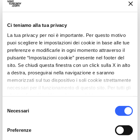
Creativa
Firenze e la moda hanno una relazione stabile.
Ci teniamo alla tua privacy
Nella città si svolge due volte all’anno Pitti
La tua privacy per noi è importante. Per questo motivo
Immagine, una delle fiere del settore più
puoi scegliere le impostazioni dei cookie in base alle tue
preferenze e modificarle in ogni momento attraverso il
importanti a livello mondiale, e tante case di
pulsante “Impostazioni cookie” presente nel footer del
moda sono nate o hanno la loro sede proprio a
sito. Se chiudi questa finestra con un click sulla X in alto
Firenze: Gucci, Patrizie Pepe, Salvatore
a destra, proseguirai nella navigazione e saranno
Ferragamo, Roberto Cavalli e Emilio Pucci. Ma
memorizzati sul tuo dispositivo i soli cookie strettamente
necessari per il funzionamento di questo sito. Per tutti gli
oltre alla moda Firenze ha anche una
altri tipi di cookie abbiamo bisogno del tuo consenso.
grande tradizione legata
Selezione
all'enogastronomia e all'artigianato
,
Necessari
del
elementi della cultura e del gusto che spesso si
consenso
uniscono per dare forma a nuove esperienze.
Preferenze