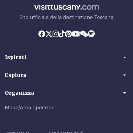
Sito ufficiale della destinazione Toscana
arrow_drop_down
Ispirati
arrow_drop_down
Esplora
arrow_drop_down
Organizza
Make/Area operatori