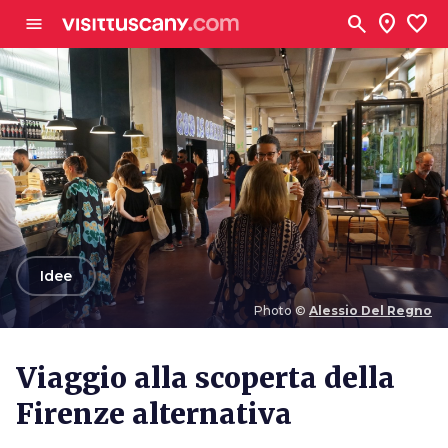
Vai al contenuto principale
search
location_on
favorite
menu
arrow_back
Idee
Photo ©
Alessio Del Regno
Photo ©
Alessio Del Regno
Viaggio alla scoperta della
Firenze alternativa