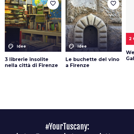
favorite_border
favorite_border
2 
color_lens
color_lens
Idee
Idee
We
Ga
3 librerie insolite
Le buchette del vino
nella città di Firenze
a Firenze
#YourTuscany: