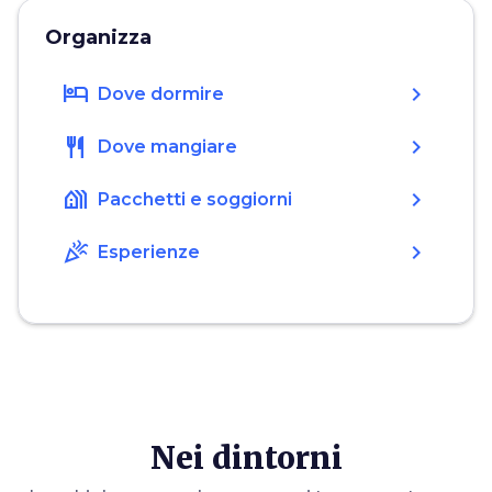
Organizza
hotel
chevron_right
Dove dormire
restaurant
chevron_right
Dove mangiare
holiday_village
chevron_right
Pacchetti e soggiorni
celebration
chevron_right
Esperienze
Nei dintorni