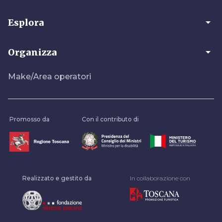
arrow_drop_down
Esplora
arrow_drop_down
Organizza
Make/Area operatori
Promosso da
Con il contributo di
Realizzato e gestito da
In collaborazione con