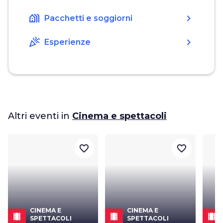
holiday_village
chevron_right
Pacchetti e soggiorni
celebration
chevron_right
Esperienze
Altri eventi in
Cinema e spettacoli
favorite_border
favorite_border
CINEMA E
CINEMA E
local_movies
local_movies
local_movies
SPETTACOLI
SPETTACOLI