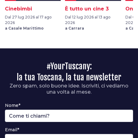
Cinebimbi
È tutto un cine 3
Onir
Dal 27 lug 2026 al 17 ago
Dal 12 lug 2026 al 13 ago
Dal 03
2026
2026
2026
a Casale Marittimo
a Carrara
a Car
#YourTuscany:
la tua Toscana, la tua newsletter
Zero spam, solo buone idee. Iscriviti, ci vediamo
una volta al mese.
Nome*
Email*