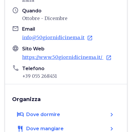
Italia
schedule
Quando
Ottobre - Dicembre
email
Email
info@50giornidicinema.it
open_in_new
language
Sito Web
https://www.50giornidicinema.it/
open_in_new
phone
Telefono
+39 055 268451
Organizza
hotel
chevron_right
Dove dormire
restaurant
chevron_right
Dove mangiare