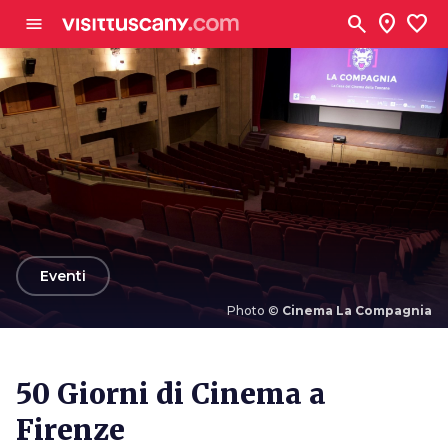
Vai al contenuto principale
search
location_on
favorite
menu
arrow_back
Eventi
Photo ©
Cinema La Compagnia
Photo ©
Cinema La Compagnia
50 Giorni di Cinema a
Firenze