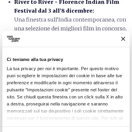
River to River - Florence Indian Film
Festival dal 3 all'8 dicembre:
Una finestra sull’India contemporanea, con
una selezione dei migliori film in concorso,
accompagnati dai registi e attori. La
rassegna offre anche uno sguardo sul
cinema indiano del passato dei grandi
Ci teniamo alla tua privacy
maestri
La tua privacy per noi è importante. Per questo motivo
puoi scegliere le impostazioni dei cookie in base alle tue
N.I.C.E. Festival per Irish Film Festival -
preferenze e modificarle in ogni momento attraverso il
1 dicembre
pulsante “Impostazioni cookie” presente nel footer del
sito. Se chiudi questa finestra con un click sulla X in alto
In collaborazione con il festival romano che
a destra, proseguirai nella navigazione e saranno
dal 2007 porta il meglio del cinema
memorizzati sul tuo dispositivo i soli cookie strettamente
irlandese in Italia
necessari per il funzionamento di questo sito. Per tutti gli
altri tipi di cookie abbiamo bisogno del tuo consenso.
Informazioni: