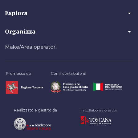
arrow_drop_down
Esplora
arrow_drop_down
Organizza
Make/Area operatori
Promosso da
Con il contributo di
Realizzato e gestito da
In collaborazione con