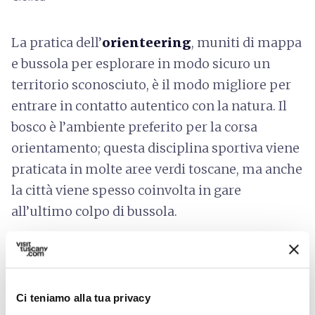
La pratica dell’
orienteering
, muniti di mappa
e bussola per esplorare in modo sicuro un
territorio sconosciuto, è il modo migliore per
entrare in contatto autentico con la natura. Il
bosco è l’ambiente preferito per la corsa
orientamento; questa disciplina sportiva viene
praticata in molte aree verdi toscane, ma anche
la città viene spesso coinvolta in gare
all’ultimo colpo di bussola.
I territori ideali per iniziare l’esplorazione sono
molti. Da sud in
Val d’Orcia
,
risalendo i
versanti coperti da castagneti e faggete del
Ci teniamo alla tua privacy
Monte Amiata
, senza tralasciare a nord