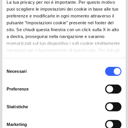
La tua privacy per noi è importante. Per questo motivo
neanche i boschi
dell’Appennino Tosco-
puoi scegliere le impostazioni dei cookie in base alle tue
Emiliano
, ragazzi e atleti dalle alte
preferenze e modificarle in ogni momento attraverso il
performance percorrono e perlustrano boschi
pulsante “Impostazioni cookie” presente nel footer del
sito. Se chiudi questa finestra con un click sulla X in alto
alla ricerca delle cosiddette “lanterne”, i check-
a destra, proseguirai nella navigazione e saranno
point per orientarsi nella natura, vivendo la
memorizzati sul tuo dispositivo i soli cookie strettamente
Toscana nello stile più puramente outdoor.
necessari per il funzionamento di questo sito. Per tutti gli
altri tipi di cookie abbiamo bisogno del tuo consenso.
Selezione
Necessari
del
consenso
Organizza
Preferenze
hotel
chevron_right
Dove dormire
Statistiche
restaurant
chevron_right
Dove mangiare
holiday_village
Marketing
chevron_right
Pacchetti e soggiorni