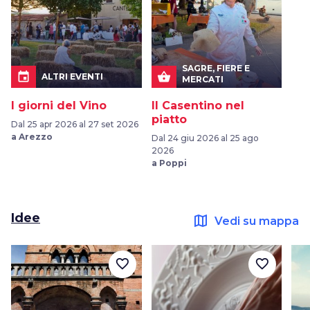
SAGRE, FIERE E
event
shopping_basket
ALTRI EVENTI
MERCATI
I giorni del Vino
Il Casentino nel
piatto
Dal 25 apr 2026 al 27 set 2026
a Arezzo
Dal 24 giu 2026 al 25 ago
2026
a Poppi
Idee
map
Vedi su mappa
favorite_border
favorite_border