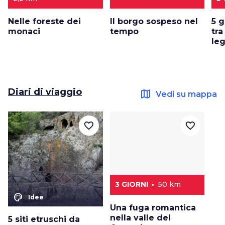
Nelle foreste dei
Il borgo sospeso nel
5 g
monaci
tempo
tra
le
Diari di viaggio
map
Vedi su mappa
favorite_border
favorite_border
3 GIORNI
50 km
color_lens
Idee
Una fuga romantica
nella valle del
5 siti etruschi da