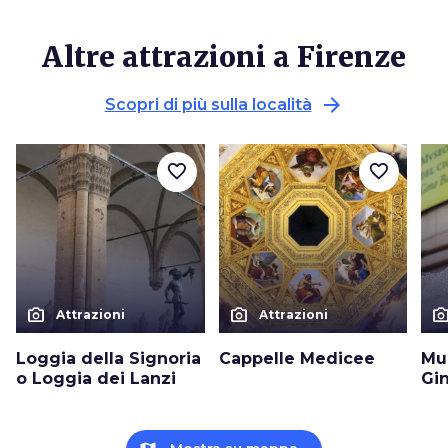
Altre attrazioni a Firenze
arrow_forward
Scopri di più sulla località
favorite_border
favorite_border
photo_camera
photo_camera
photo_cam
Attrazioni
Attrazioni
Loggia della Signoria
Cappelle Medicee
Mu
o Loggia dei Lanzi
Gin