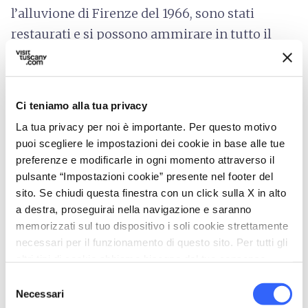
l’alluvione di Firenze del 1966, sono stati
restaurati e si possono ammirare in tutto il
loro splendore nel Museo dell’Opera del
Duomo, accanto alle altre due porte originali.
Informazioni sull'accessibilità:
Ci teniamo alla tua privacy
duomo.firenze.it
La tua privacy per noi è importante. Per questo motivo
puoi scegliere le impostazioni dei cookie in base alle tue
preferenze e modificarle in ogni momento attraverso il
pulsante “Impostazioni cookie” presente nel footer del
sito. Se chiudi questa finestra con un click sulla X in alto
a destra, proseguirai nella navigazione e saranno
memorizzati sul tuo dispositivo i soli cookie strettamente
necessari per il funzionamento di questo sito. Per tutti gli
altri tipi di cookie abbiamo bisogno del tuo consenso.
Selezione
Necessari
del