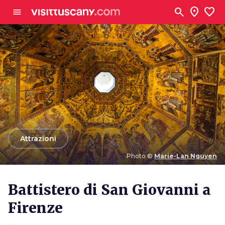
Vai al contenuto principale
search
location_on
favorite
menu
arrow_back
Attrazioni
Photo ©
Marie-Lan Nguyen
Photo ©
Marie-Lan Nguyen
Battistero di San Giovanni a
Firenze