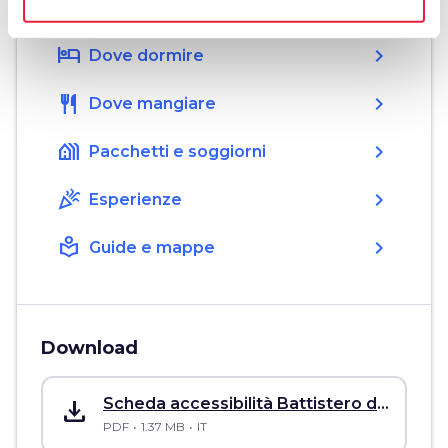
Organizza
hotel
chevron_right
Dove dormire
restaurant
chevron_right
Dove mangiare
holiday_village
chevron_right
Pacchetti e soggiorni
celebration
chevron_right
Esperienze
local_library
chevron_right
Guide e mappe
Download
save_alt
Scheda accessibilità Battistero di San Giovanni a Firenze
PDF
1.37 MB
IT