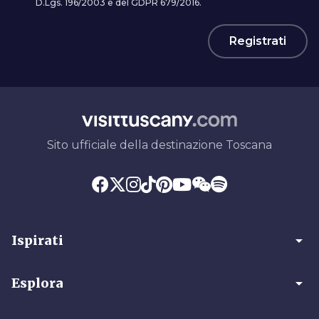
D.Lgs. 196/2003 e del GDPR 679/2016.
Registrati
Sito ufficiale della destinazione Toscana
arrow_drop_down
Ispirati
arrow_drop_down
Esplora